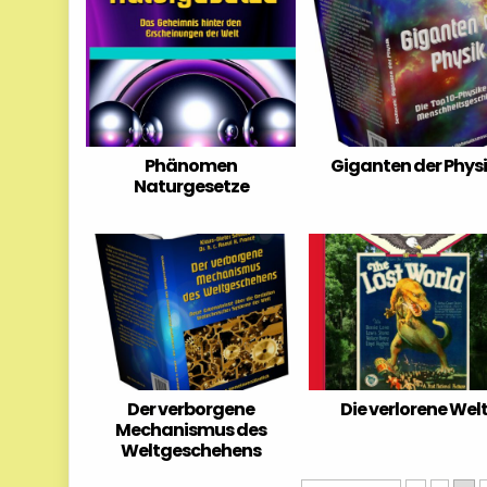
Phänomen
Giganten der Phys
Naturgesetze
Der verborgene
Die verlorene Wel
Mechanismus des
Weltgeschehens