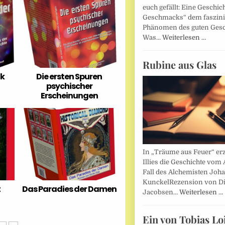
euch gefällt: Eine Geschic
Geschmacks“ dem faszin
Phänomen des guten Ges
Was…
Weiterlesen …
Rubine aus Glas
ik
Die ersten Spuren
psychischer
Erscheinungen
In „Träume aus Feuer“ erz
Illies die Geschichte vom 
Fall des Alchemisten Joh
KunckelRezension von D
t
Das Paradies der Damen
Jacobsen…
Weiterlesen …
Ein von Tobias Lo