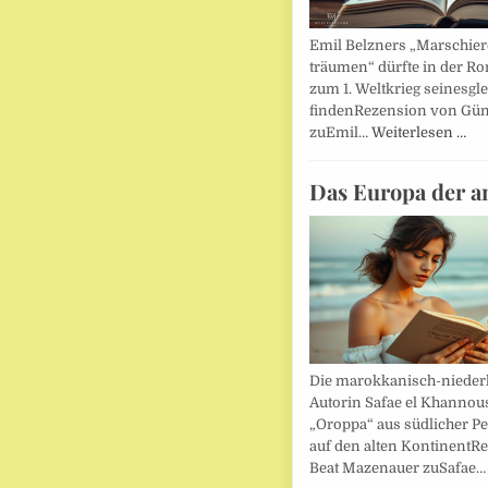
Emil Belzners „Marschier
träumen“ dürfte in der Ro
zum 1. Weltkrieg seinesgl
findenRezension von Gün
zuEmil…
Weiterlesen …
Das Europa der a
Die marokkanisch-nieder
Autorin Safae el Khannouss
„Oroppa“ aus südlicher Pe
auf den alten KontinentR
Beat Mazenauer zuSafae