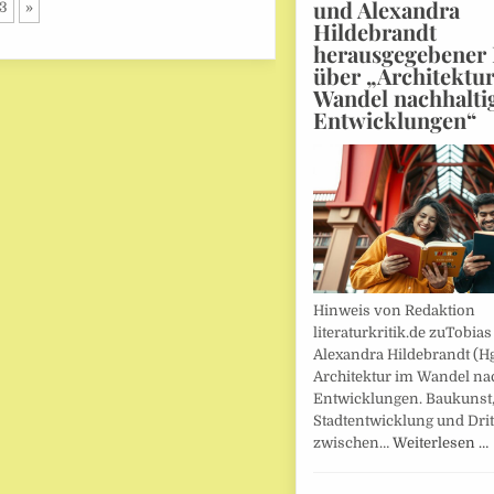
und Alexandra
3
»
Hildebrandt
herausgegebener
über „Architektu
Wandel nachhalti
Entwicklungen“
Hinweis von Redaktion
literaturkritik.de zuTobias
Alexandra Hildebrandt (Hg
Architektur im Wandel nac
Entwicklungen. Baukunst
Stadtentwicklung und Drit
zwischen…
Weiterlesen …