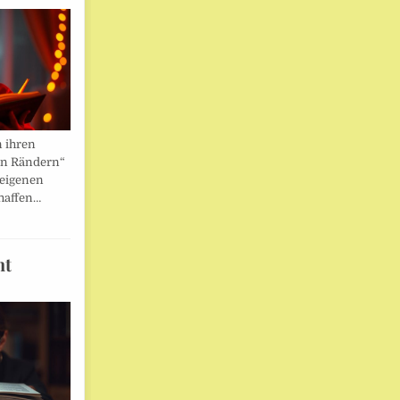
n ihren
en Rändern“
 eigenen
haffen…
ht