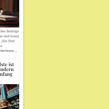
her Beiträge
us und Ioana
„Ein Fest
zu
iterlesen …
te ist
ondern
Anfang