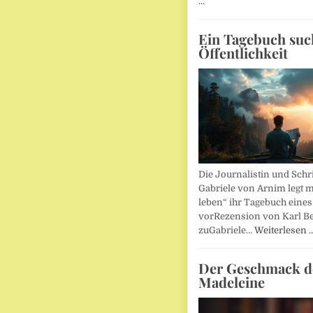
…
Ein Tagebuch suc
Öffentlichkeit
Die Journalistin und Schri
Gabriele von Arnim legt m
leben“ ihr Tagebuch eines
vorRezension von Karl Be
zuGabriele…
Weiterlesen 
Der Geschmack d
Madeleine