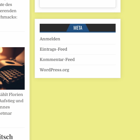
hte des
ierenden
chmacks:
META
Anmelden
Eintrags-Feed
Kommentar-Feed
WordPress.org
ählt Florien
Aufstieg und
annes
ietmar
itsch