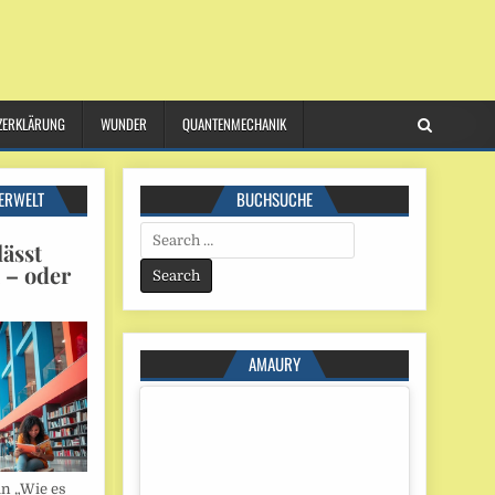
ZERKLÄRUNG
WUNDER
QUANTENMECHANIK
ERWELT
BUCHSUCHE
Search
ässt
for:
n – oder
AMAURY
in „Wie es