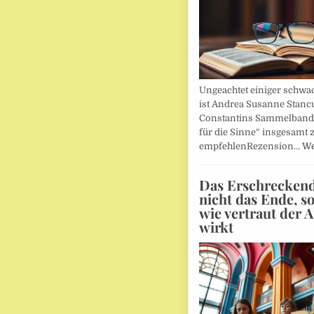
Ungeachtet einiger schwac
ist Andrea Susanne Stanc
Constantins Sammelband 
für die Sinne“ insgesamt 
empfehlenRezension…
We
Das Erschreckends
nicht das Ende, s
wie vertraut der 
wirkt