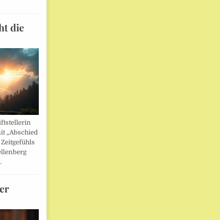
ht die
ftstellerin
it „Abschied
 Zeitgefühls
llenberg
…
er