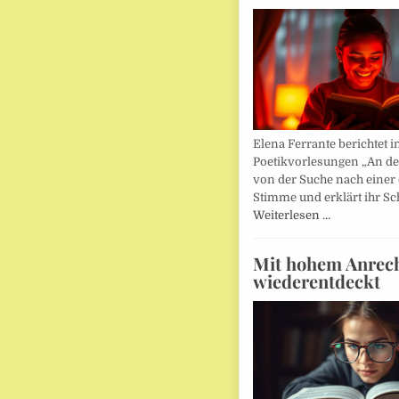
Elena Ferrante berichtet i
Poetikvorlesungen „An d
von der Suche nach einer
Stimme und erklärt ihr Sc
Weiterlesen …
Mit hohem Anrec
wiederentdeckt