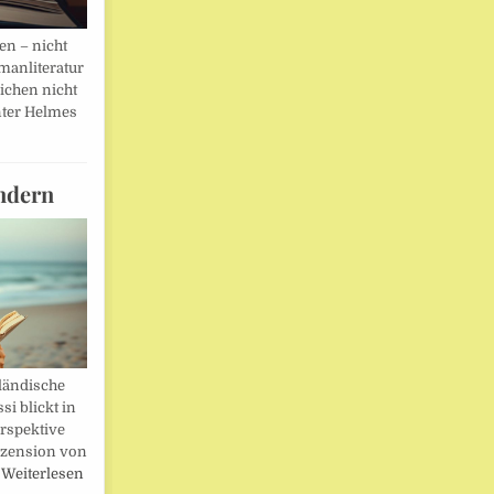
en – nicht
manliteratur
eichen nicht
ter Helmes
ndern
ländische
i blickt in
rspektive
ezension von
…
Weiterlesen