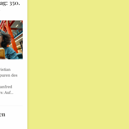
ag: 350.
l
istian
Spuren des
anfred
s: Auf…
en