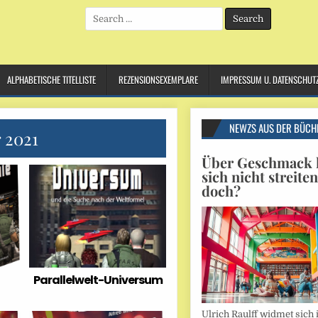
Search
for:
ALPHABETISCHE TITELLISTE
REZENSIONSEXEMPLARE
IMPRESSUM U. DATENSCHUT
NEWZS AUS DER BÜCH
 2021
Über Geschmack l
sich nicht streite
doch?
Parallelwelt-Universum
Ulrich Raulff widmet sich 