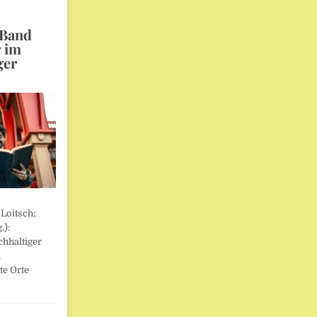
 Band
r im
ger
 Loitsch;
.):
hhaltiger
,
te Orte