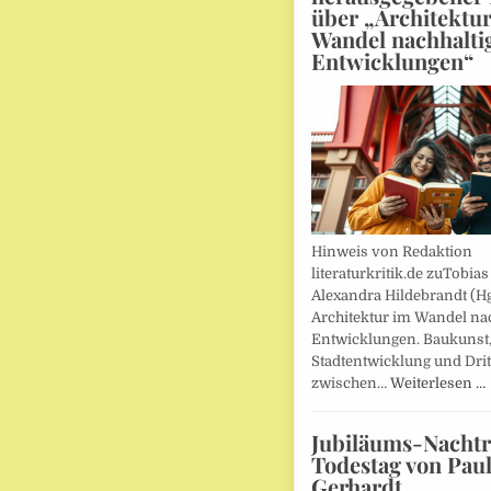
über „Architektu
Wandel nachhalti
Entwicklungen“
Hinweis von Redaktion
literaturkritik.de zuTobias
Alexandra Hildebrandt (Hg
Architektur im Wandel nac
Entwicklungen. Baukunst
Stadtentwicklung und Drit
zwischen…
Weiterlesen …
Jubiläums-Nachtr
Todestag von Pau
Gerhardt