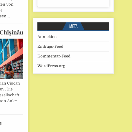
ten von
er
esen …
META
Chişinău
Anmelden
Eintrags-Feed
Kommentar-Feed
WordPress.org
lian Ciocan
an „Die
esellschaft
von Anke
u