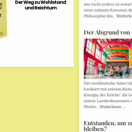
Der Weg zu Wohlstand
wie nicht anders zu erwar
und Reichtum
einer intimen Kenntnis d
Philosophie des…
Weiterl
Der Abgrund von 
Der moldauische Autor Iu
karikiert mit seinem Rom
Königin der Kelche” die G
seines LandesRezension 
Pfeifer…
Weiterlesen …
Entstanden, um z
bleiben?