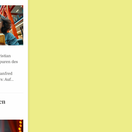
istian
Spuren des
anfred
s: Auf…
en