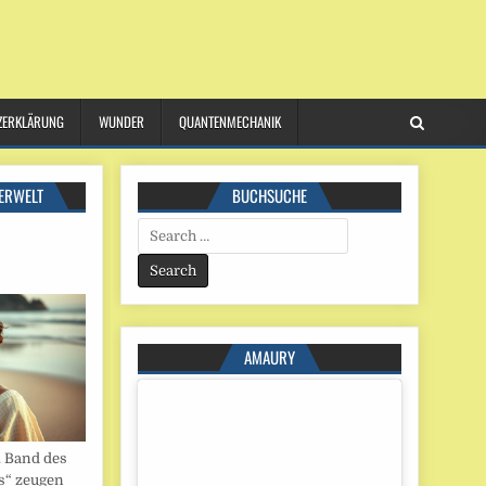
ZERKLÄRUNG
WUNDER
QUANTENMECHANIK
ERWELT
BUCHSUCHE
Search
for:
AMAURY
. Band des
s“ zeugen