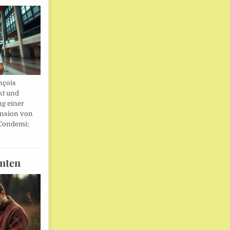
nçois
kt und
ng einer
nsion von
 Condemi;
nten