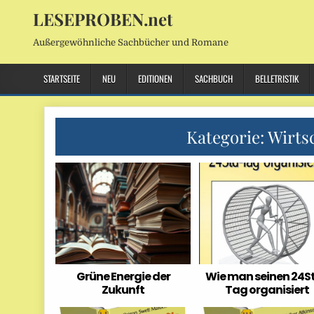
LESEPROBEN.net
Außergewöhnliche Sachbücher und Romane
STARTSEITE
NEU
EDITIONEN
SACHBUCH
BELLETRISTIK
Kategorie:
Wirts
Grüne Energie der
Wie man seinen 24S
Zukunft
Tag organisiert