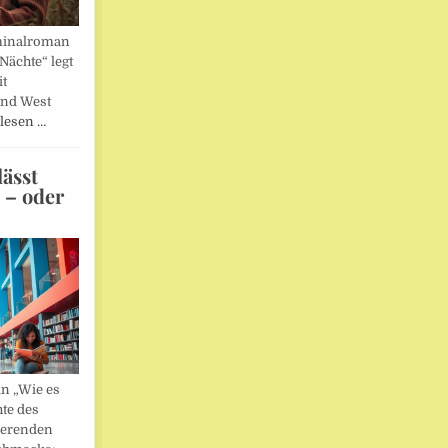
minalroman
Nächte“ legt
it
und West
lesen …
ässt
n – oder
in „Wie es
hte des
ierenden