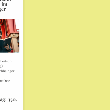
r im
ger
 Loitsch;
.):
hhaltiger
,
te Orte
ag: 350.
l