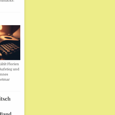
chmacks:
ählt Florien
Aufstieg und
annes
ietmar
itsch
 Band