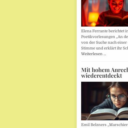
Elena Ferrante berichtet i
Poetikvorlesungen „An d
von der Suche nach einer
Stimme und erklärt ihr Sc
Weiterlesen …
Mit hohem Anrec
wiederentdeckt
Emil Belzners „Marschier