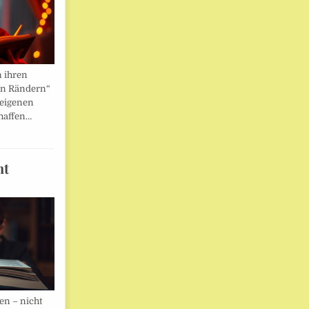
n ihren
en Rändern“
 eigenen
haffen…
ht
en – nicht