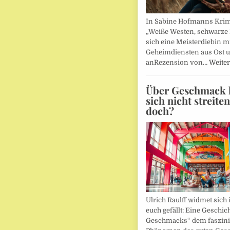
In Sabine Hofmanns Kri
„Weiße Westen, schwarze 
sich eine Meisterdiebin m
Geheimdiensten aus Ost 
anRezension von…
Weiter
Über Geschmack l
sich nicht streite
doch?
Ulrich Raulff widmet sich 
euch gefällt: Eine Geschic
Geschmacks“ dem faszin