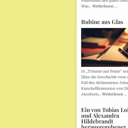
Phänomen des guten Ges
Was…
Weiterlesen …
Rubine aus Glas
In „Träume aus Feuer“ erz
Illies die Geschichte vom 
Fall des Alchemisten Joh
KunckelRezension von D
Jacobsen…
Weiterlesen …
Ein von Tobias Lo
und Alexandra
Hildebrandt
herausgegebener