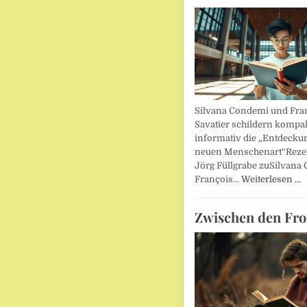
Silvana Condemi und Fra
Savatier schildern kompa
informativ die „Entdecku
neuen Menschenart“Reze
Jörg Füllgrabe zuSilvana
François…
Weiterlesen …
Zwischen den Fro