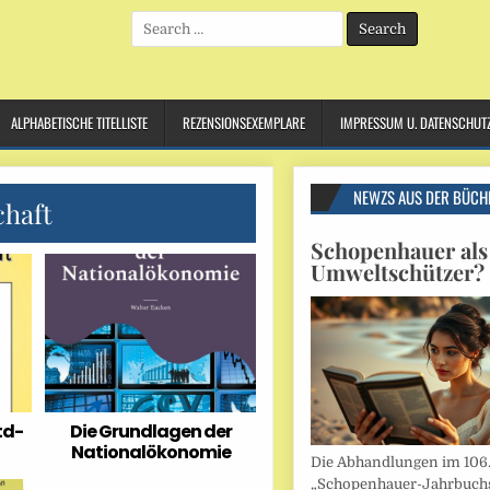
Search
for:
ALPHABETISCHE TITELLISTE
REZENSIONSEXEMPLARE
IMPRESSUM U. DATENSCHUT
NEWZS AUS DER BÜCH
chaft
Schopenhauer als
Umweltschützer?
td-
Die Grundlagen der
Nationalökonomie
Die Abhandlungen im 106
„Schopenhauer-Jahrbuch