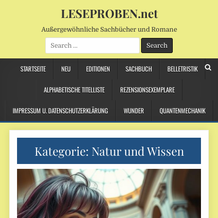
LESEPROBEN.net
Außergewöhnliche Sachbücher und Romane
Search
for:
STARTSEITE
NEU
EDITIONEN
SACHBUCH
BELLETRISTIK
ALPHABETISCHE TITELLISTE
REZENSIONSEXEMPLARE
IMPRESSUM U. DATENSCHUTZERKLÄRUNG
WUNDER
QUANTENMECHANIK
Kategorie:
Natur und Wissen