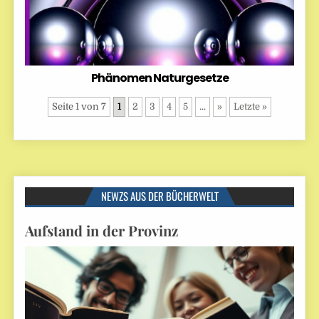
Phänomen Naturgesetze
Seite 1 von 7
1
2
3
4
5
...
»
Letzte »
NEWZS AUS DER BÜCHERWELT
Aufstand in der Provinz