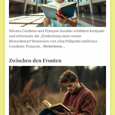
Silvana Condemi und François Savatier schildern kompakt
und informativ die „Entdeckung einer neuen
Menschenart“Rezension von Jörg Füllgrabe zuSilvana
Condemi; François…
Weiterlesen …
Zwischen den Fronten