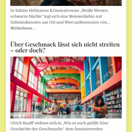
In Sabine Hofmanns Kriminalroman „Weiße Westen,
schwarze Nächte“ legt sich eine Meisterdiebin mit
Geheimdiensten aus Ost und West anRezension von…
Weiterlesen …
Über Geschmack lässt sich nicht streiten
– oder doch?
Ulrich Raulff widmet sich in „Wie es euch gefällt: Eine
Geschichte des Geschmacks“ dem faszinierenden