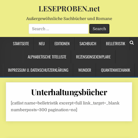
LESEPROBEN.net
Außergewöhnliche Sachbücher und Romane
Search
for:
STARTSEITE
NEU
EDITIONEN
SACHBUCH
BELLETRISTIK
ALPHABETISCHE TITELLISTE
REZENSIONSEXEMPLARE
IMPRESSUM U. DATENSCHUTZERKLÄRUNG
WUNDER
QUANTENMECHANIK
Unterhaltungsbücher
[catlist name=belletristik excerpt=full link_target=_blank
numberposts=300 pagination=no]