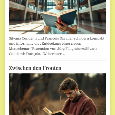
Silvana Condemi und François Savatier schildern kompakt
und informativ die „Entdeckung einer neuen
Menschenart“Rezension von Jörg Füllgrabe zuSilvana
Condemi; François…
Weiterlesen …
Zwischen den Fronten