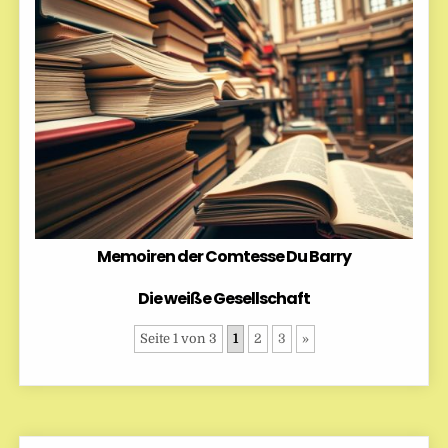
Memoiren der Comtesse Du Barry
Die weiße Gesellschaft
Seite 1 von 3
1
2
3
»