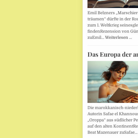
Emil Belzners „Marschier
träumen“ dürfte in der Ro
zum 1. Weltkrieg seinesgl
findenRezension von Gün
zuEmil…
Weiterlesen …
Das Europa der a
Die marokkanisch-nieder
Autorin Safae el Khannouss
„Oroppa“ aus südlicher Pe
auf den alten KontinentR
Beat Mazenauer zuSafae