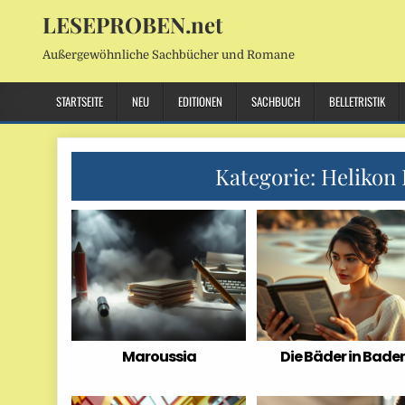
LESEPROBEN.net
Außergewöhnliche Sachbücher und Romane
STARTSEITE
NEU
EDITIONEN
SACHBUCH
BELLETRISTIK
Kategorie:
Helikon 
Maroussia
Die Bäder in Bade