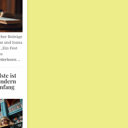
her Beiträge
us und Ioana
„Ein Fest
zu
iterlesen …
te ist
ondern
Anfang