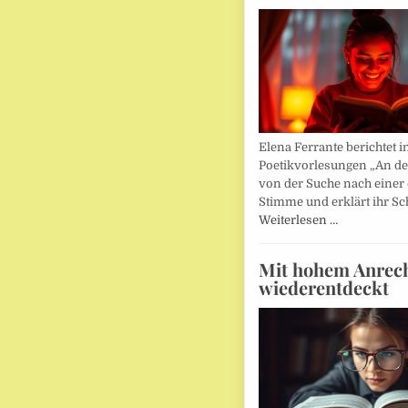
Elena Ferrante berichtet i
Poetikvorlesungen „An d
von der Suche nach einer
Stimme und erklärt ihr Sc
Weiterlesen …
Mit hohem Anrec
wiederentdeckt