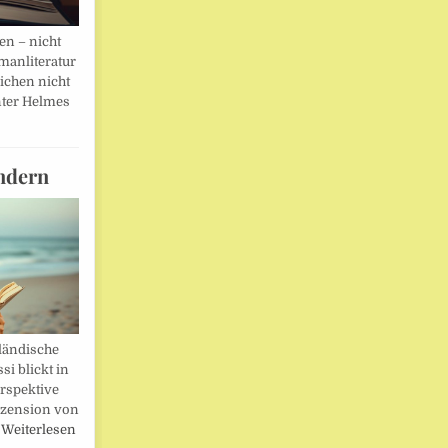
en – nicht
manliteratur
eichen nicht
ter Helmes
ndern
ländische
i blickt in
rspektive
ezension von
…
Weiterlesen