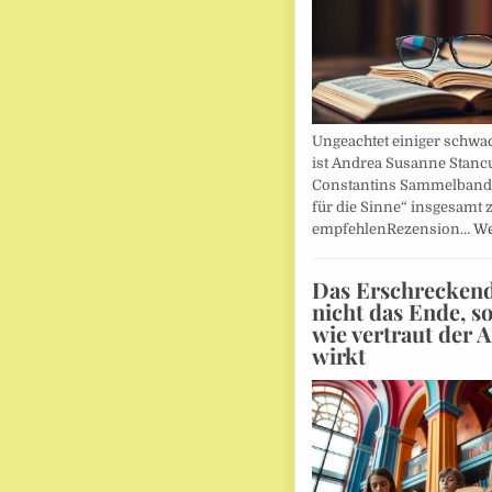
Ungeachtet einiger schwac
ist Andrea Susanne Stanc
Constantins Sammelband 
für die Sinne“ insgesamt 
empfehlenRezension…
We
Das Erschreckends
nicht das Ende, s
wie vertraut der 
wirkt