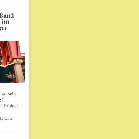
 Band
r im
ger
 Loitsch;
.):
hhaltiger
,
te Orte