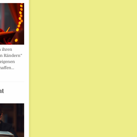
n ihren
en Rändern“
 eigenen
haffen…
ht