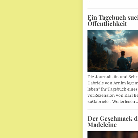
…
Ein Tagebuch suc
Öffentlichkeit
Die Journalistin und Schri
Gabriele von Arnim legt m
leben“ ihr Tagebuch eines
vorRezension von Karl Be
zuGabriele…
Weiterlesen 
Der Geschmack d
Madeleine