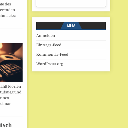
hte des
ierenden
chmacks:
META
Anmelden
Eintrags-Feed
Kommentar-Feed
WordPress.org
ählt Florien
Aufstieg und
annes
ietmar
itsch