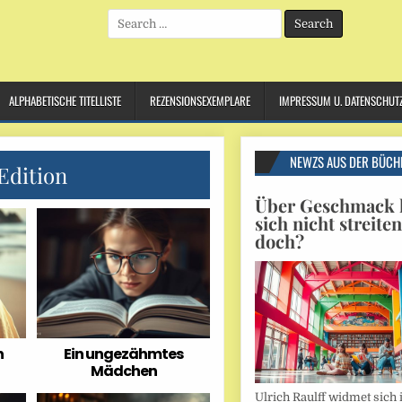
Search
for:
ALPHABETISCHE TITELLISTE
REZENSIONSEXEMPLARE
IMPRESSUM U. DATENSCHUT
NEWZS AUS DER BÜCH
Edition
Über Geschmack l
sich nicht streite
doch?
n
Ein ungezähmtes
Mädchen
Ulrich Raulff widmet sich 