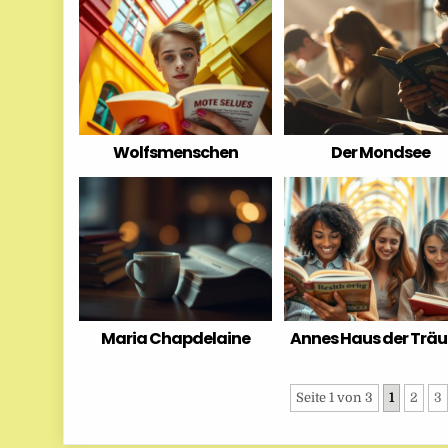
Wolfsmenschen
Der Mondsee
Maria Chapdelaine
Annes Haus der Trä
Seite 1 von 3
1
2
3