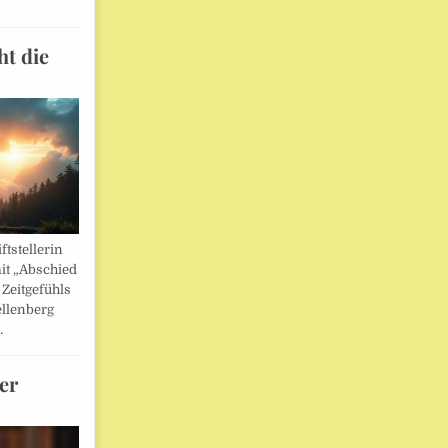
ht die
ftstellerin
it „Abschied
 Zeitgefühls
llenberg
…
er