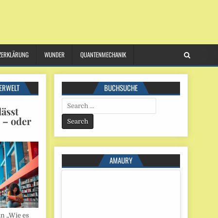
ZERKLÄRUNG
WUNDER
QUANTENMECHANIK
ERWELT
BUCHSUCHE
Search
ässt
for:
n – oder
AMAURY
in „Wie es