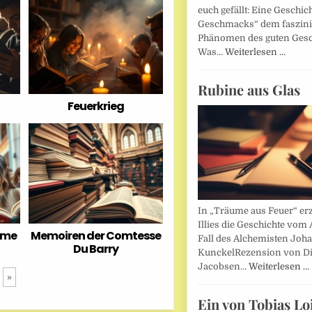
euch gefällt: Eine Geschic
Geschmacks“ dem faszin
Phänomen des guten Ges
Was…
Weiterlesen …
Rubine aus Glas
Feuerkrieg
In „Träume aus Feuer“ erz
Illies die Geschichte vom 
ume
Memoiren der Comtesse
Fall des Alchemisten Joh
Du Barry
KunckelRezension von D
Jacobsen…
Weiterlesen …
»
Ein von Tobias Lo