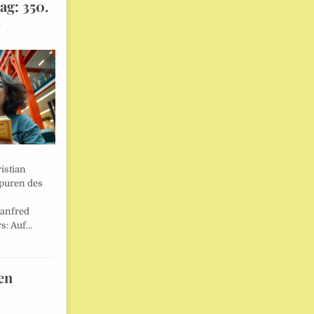
ag: 350.
l
istian
Spuren des
anfred
s: Auf…
en