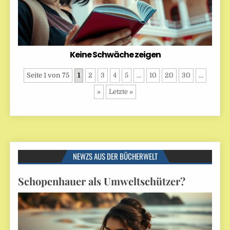
Keine Schwäche zeigen
Seite 1 von 75
1
2
3
4
5
...
10
20
30
...
»
Letzte »
NEWZS AUS DER BÜCHERWELT
Schopenhauer als Umweltschützer?