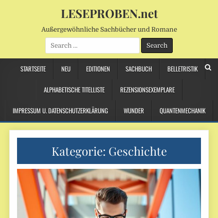
LESEPROBEN.net
Außergewöhnliche Sachbücher und Romane
Search
for:
STARTSEITE
NEU
EDITIONEN
SACHBUCH
BELLETRISTIK
ALPHABETISCHE TITELLISTE
REZENSIONSEXEMPLARE
IMPRESSUM U. DATENSCHUTZERKLÄRUNG
WUNDER
QUANTENMECHANIK
Kategorie:
Geschichte