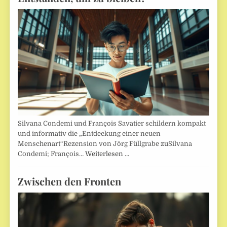
Silvana Condemi und François Savatier schildern kompakt
und informativ die „Entdeckung einer neuen
Menschenart“Rezension von Jörg Füllgrabe zuSilvana
Condemi; François…
Weiterlesen …
Zwischen den Fronten