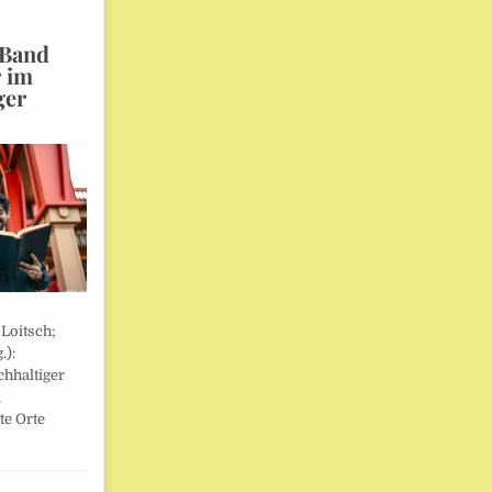
 Band
r im
ger
 Loitsch;
.):
hhaltiger
,
te Orte