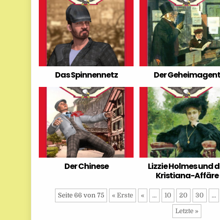
Das Spinnennetz
Der Geheimagen
Der Chinese
Lizzie Holmes und d
Kristiana-Affäre
Seite 66 von 75
« Erste
«
...
10
20
30
...
Letzte »