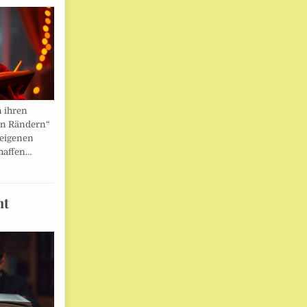
n ihren
en Rändern“
 eigenen
haffen…
ht