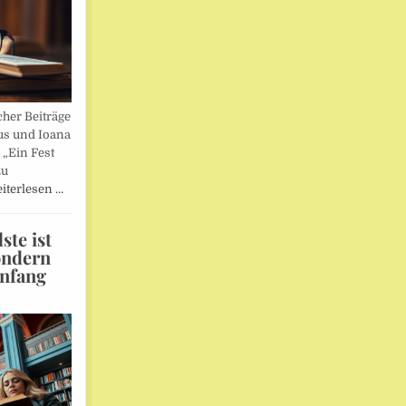
her Beiträge
us und Ioana
„Ein Fest
zu
iterlesen …
te ist
ondern
Anfang