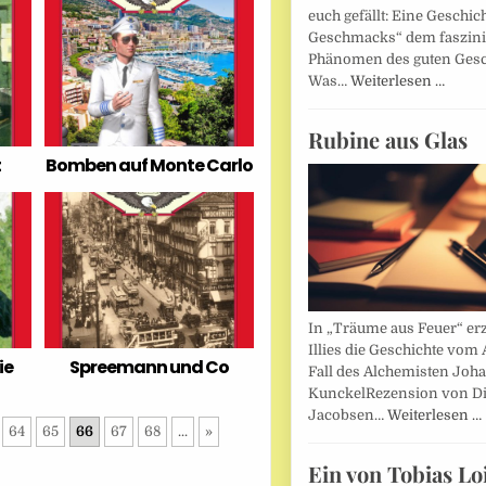
euch gefällt: Eine Geschic
Geschmacks“ dem faszin
Phänomen des guten Ges
Was…
Weiterlesen …
Rubine aus Glas
t
Bomben auf Monte Carlo
In „Träume aus Feuer“ erz
Illies die Geschichte vom 
ie
Spreemann und Co
Fall des Alchemisten Joh
KunckelRezension von D
Jacobsen…
Weiterlesen …
64
65
66
67
68
...
»
Ein von Tobias Lo