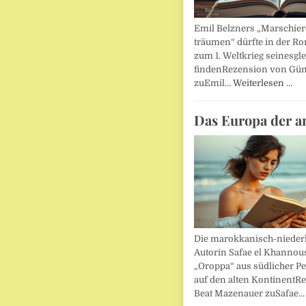
Emil Belzners „Marschier
träumen“ dürfte in der Ro
zum 1. Weltkrieg seinesgl
findenRezension von Gün
zuEmil…
Weiterlesen …
Das Europa der a
Die marokkanisch-nieder
Autorin Safae el Khannouss
„Oroppa“ aus südlicher Pe
auf den alten KontinentR
Beat Mazenauer zuSafae