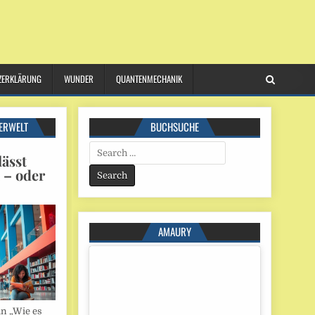
ZERKLÄRUNG
WUNDER
QUANTENMECHANIK
ERWELT
BUCHSUCHE
Search
ässt
for:
n – oder
AMAURY
in „Wie es