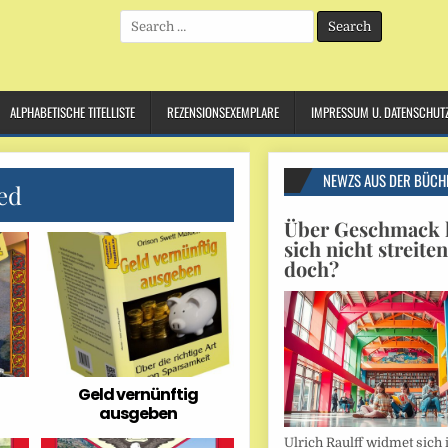
Search
for:
ALPHABETISCHE TITELLISTE
REZENSIONSEXEMPLARE
IMPRESSUM U. DATENSCHUT
NEWZS AUS DER BÜCH
ed
Über Geschmack l
sich nicht streite
doch?
Geld vernünftig
ausgeben
Ulrich Raulff widmet sich 