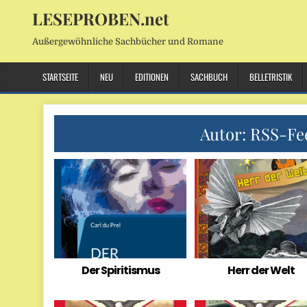
LESEPROBEN.net
Außergewöhnliche Sachbücher und Romane
STARTSEITE
NEU
EDITIONEN
SACHBUCH
BELLETRISTIK
Autor:
RSS-Fe
Der Spiritismus
Herr der Welt