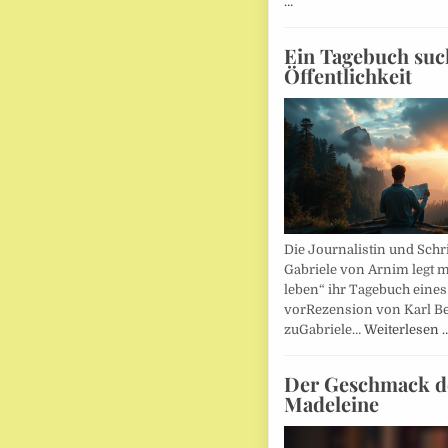
…
Ein Tagebuch suc
Öffentlichkeit
Die Journalistin und Schri
Gabriele von Arnim legt m
leben“ ihr Tagebuch eines
vorRezension von Karl Be
zuGabriele…
Weiterlesen 
Der Geschmack d
Madeleine