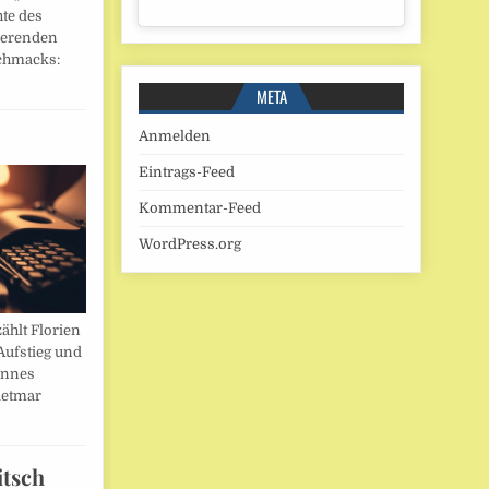
hte des
ierenden
chmacks:
META
Anmelden
Eintrags-Feed
Kommentar-Feed
WordPress.org
ählt Florien
Aufstieg und
annes
ietmar
itsch