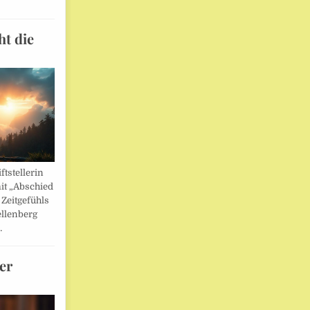
ht die
ftstellerin
it „Abschied
 Zeitgefühls
llenberg
…
er