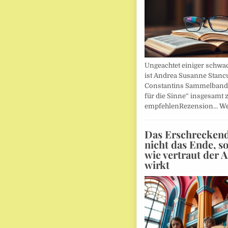
Ungeachtet einiger schwac
ist Andrea Susanne Stanc
Constantins Sammelband 
für die Sinne“ insgesamt 
empfehlenRezension…
We
Das Erschreckends
nicht das Ende, s
wie vertraut der 
wirkt