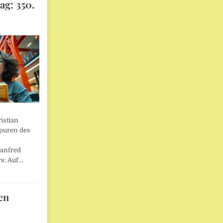
ag: 350.
l
istian
Spuren des
anfred
s: Auf…
en