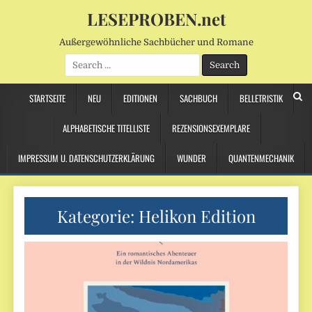
LESEPROBEN.net
Außergewöhnliche Sachbücher und Romane
Search
for:
STARTSEITE
NEU
EDITIONEN
SACHBUCH
BELLETRISTIK
ALPHABETISCHE TITELLISTE
REZENSIONSEXEMPLARE
IMPRESSUM U. DATENSCHUTZERKLÄRUNG
WUNDER
QUANTENMECHANIK
Kategorie:
Helikon Edition