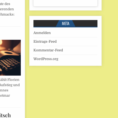
hte des
ierenden
chmacks:
META
Anmelden
Eintrags-Feed
Kommentar-Feed
WordPress.org
ählt Florien
Aufstieg und
annes
ietmar
itsch