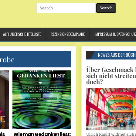
Search
for:
ALPHABETISCHE TITELLISTE
REZENSIONSEXEMPLARE
IMPRESSUM U. DATENSCHUT
NEWZS AUS DER BÜCH
robe
Über Geschmack l
sich nicht streite
doch?
is
Wie man Gedanken liest:
Ulrich Raulff widmet sich 