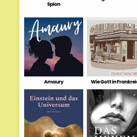
Spion
Amaury
Wie Gott in Frankre