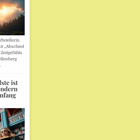
ftstellerin
it „Abschied
 Zeitgefühls
llenberg
…
te ist
ondern
Anfang