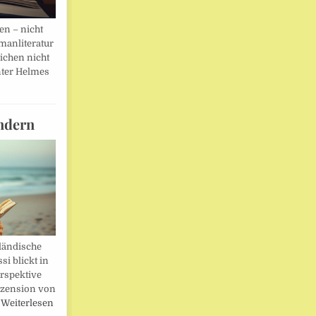
en – nicht
manliteratur
eichen nicht
ter Helmes
ndern
ländische
i blickt in
rspektive
ezension von
…
Weiterlesen