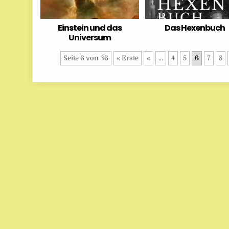
Einstein und das
Das Hexenbuch
Universum
Seite 6 von 36
« Erste
«
...
4
5
6
7
8