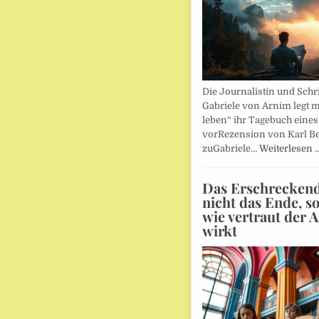
Die Journalistin und Schri
Gabriele von Arnim legt m
leben“ ihr Tagebuch eines
vorRezension von Karl Be
zuGabriele…
Weiterlesen 
Das Erschreckends
nicht das Ende, s
wie vertraut der 
wirkt