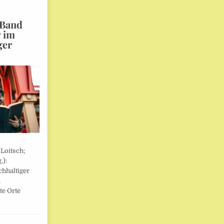
 Band
r im
ger
 Loitsch;
.):
hhaltiger
,
te Orte