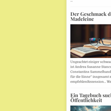
…
Der Geschmack d
Madeleine
Ungeachtet einiger schwac
ist Andrea Susanne Stanc
Constantins Sammelband 
für die Sinne“ insgesamt 
empfehlenRezension…
We
Ein Tagebuch suc
Öffentlichkeit