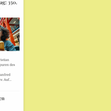
ag: 350.
l
istian
Spuren des
anfred
s: Auf…
en