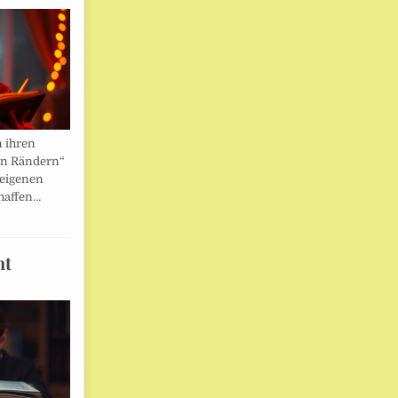
n ihren
en Rändern“
 eigenen
haffen…
ht