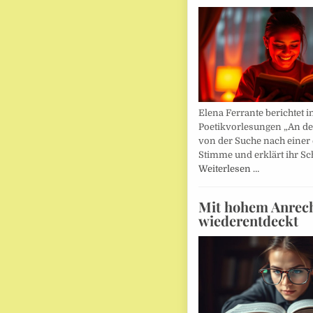
Elena Ferrante berichtet i
Poetikvorlesungen „An d
von der Suche nach einer
Stimme und erklärt ihr Sc
Weiterlesen …
Mit hohem Anrec
wiederentdeckt