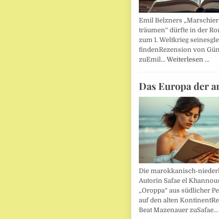
Emil Belzners „Marschier
träumen“ dürfte in der Ro
zum 1. Weltkrieg seinesgl
findenRezension von Gün
zuEmil…
Weiterlesen …
Das Europa der a
Die marokkanisch-nieder
Autorin Safae el Khannouss
„Oroppa“ aus südlicher Pe
auf den alten KontinentR
Beat Mazenauer zuSafae