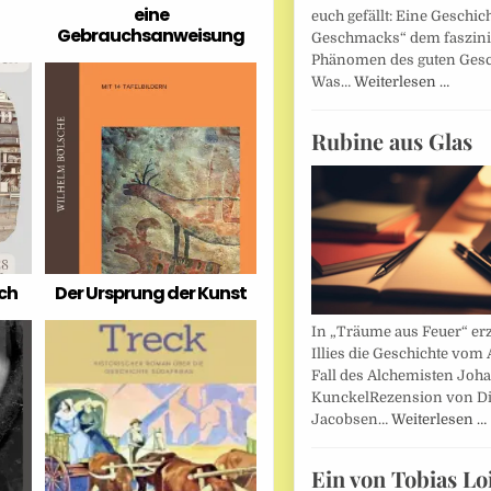
eine
euch gefällt: Eine Geschic
Gebrauchsanweisung
Geschmacks“ dem faszin
Phänomen des guten Ges
Was…
Weiterlesen …
Rubine aus Glas
ich
Der Ursprung der Kunst
In „Träume aus Feuer“ erz
Illies die Geschichte vom 
Fall des Alchemisten Joh
KunckelRezension von D
Jacobsen…
Weiterlesen …
Ein von Tobias Lo