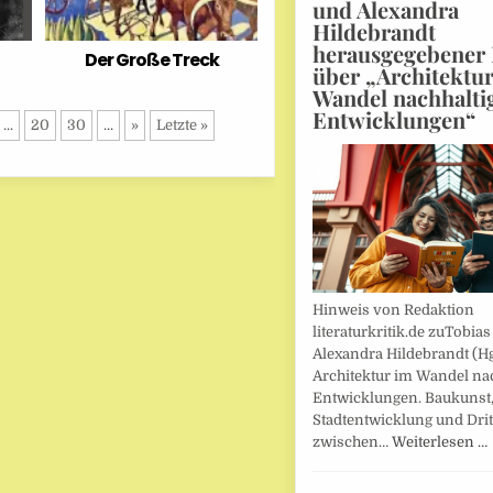
und Alexandra
Hildebrandt
herausgegebener
Der Große Treck
über „Architektu
Wandel nachhalti
Entwicklungen“
...
20
30
...
»
Letzte »
Hinweis von Redaktion
literaturkritik.de zuTobias
Alexandra Hildebrandt (Hg
Architektur im Wandel nac
Entwicklungen. Baukunst
Stadtentwicklung und Drit
zwischen…
Weiterlesen …