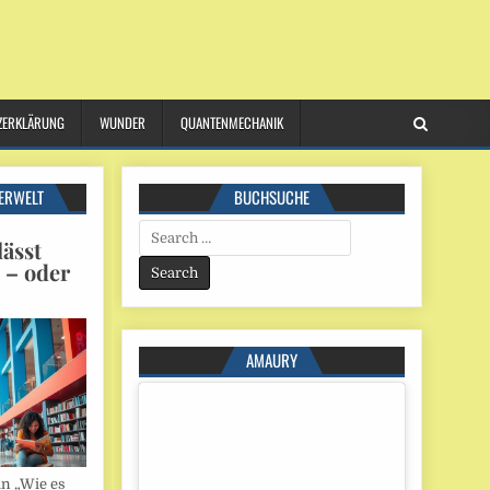
ZERKLÄRUNG
WUNDER
QUANTENMECHANIK
ERWELT
BUCHSUCHE
Search
ässt
for:
n – oder
AMAURY
in „Wie es