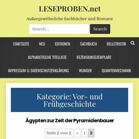
LESEPROBEN.net
Außergewöhnliche Sachbücher und Romane
Search
for:
STARTSEITE
NEU
EDITIONEN
SACHBUCH
BELLETRISTIK
ALPHABETISCHE TITELLISTE
REZENSIONSEXEMPLARE
IMPRESSUM U. DATENSCHUTZERKLÄRUNG
WUNDER
QUANTENMECHANIK
Kategorie:
Vor- und
Frühgeschichte
Ägypten zur Zeit der Pyramidenbauer
Seite 2 von 2
«
1
2