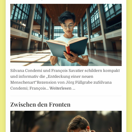
Silvana Condemi und François Savatier schildern kompakt
und informativ die „Entdeckung einer neuen
Menschenart“Rezension von Jörg Füllgrabe zuSilvana
Condemi; François…
Weiterlesen …
Zwischen den Fronten