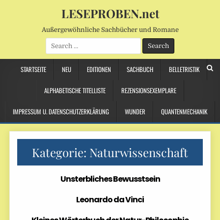
LESEPROBEN.net
Außergewöhnliche Sachbücher und Romane
Search
for:
STARTSEITE
NEU
EDITIONEN
SACHBUCH
BELLETRISTIK
ALPHABETISCHE TITELLISTE
REZENSIONSEXEMPLARE
IMPRESSUM U. DATENSCHUTZERKLÄRUNG
WUNDER
QUANTENMECHANIK
Kategorie:
Naturwissenschaft
Unsterbliches Bewusstsein
Leonardo da Vinci