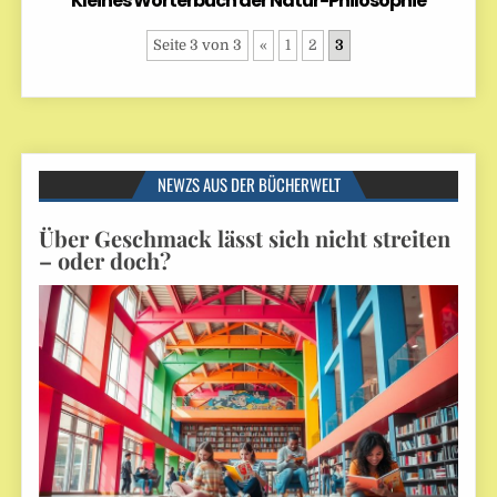
Kleines Wörterbuch der Natur-Philosophie
Seite 3 von 3
«
1
2
3
NEWZS AUS DER BÜCHERWELT
Über Geschmack lässt sich nicht streiten
– oder doch?