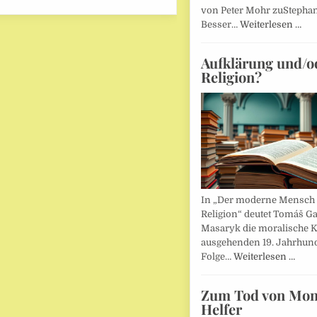
von Peter Mohr zuStepha
Besser…
Weiterlesen …
Aufklärung und/o
Religion?
In „Der moderne Mensch 
Religion“ deutet Tomáš Ga
Masaryk die moralische K
ausgehenden 19. Jahrhund
Folge…
Weiterlesen …
Zum Tod von Mon
Helfer