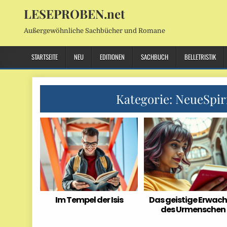
LESEPROBEN.net
Außergewöhnliche Sachbücher und Romane
STARTSEITE
NEU
EDITIONEN
SACHBUCH
BELLETRISTIK
Kategorie:
NeueSpiri
Im Tempel der Isis
Das geistige Erwac
des Urmenschen