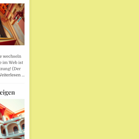
lle wechseln
e im Web ist
tzung! (Der
eiterlesen …
eigen