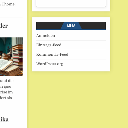
n Thome:
der
META
Anmelden
Eintrags-Feed
Kommentar-Feed
WordPress.org
und die
rrigue
rise im
ert als
ika