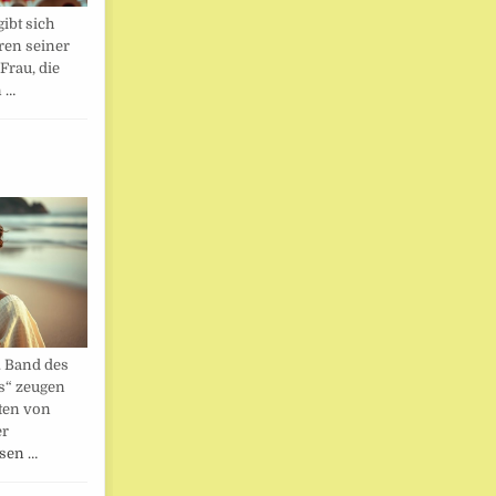
ibt sich
ren seiner
Frau, die
n …
. Band des
s“ zeugen
ten von
er
esen …