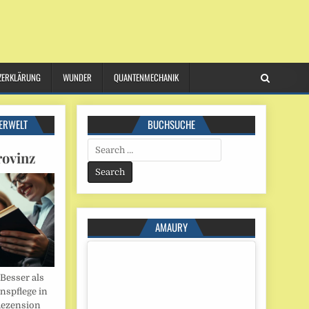
ZERKLÄRUNG
WUNDER
QUANTENMECHANIK
ERWELT
BUCHSUCHE
Search
rovinz
for:
AMAURY
esser als
onspflege in
Rezension