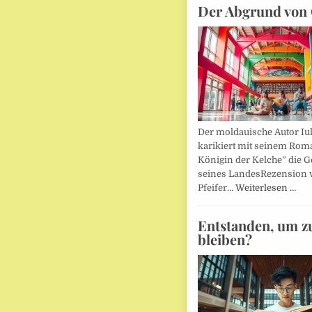
Der Abgrund von 
Der moldauische Autor Iu
karikiert mit seinem Rom
Königin der Kelche” die G
seines LandesRezension 
Pfeifer…
Weiterlesen …
Entstanden, um z
bleiben?