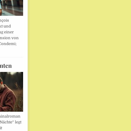
nçois
kt und
ng einer
nsion von
 Condemi;
nten
minalroman
Nächte“ legt
it