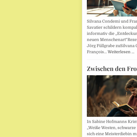
Silvana Condemi und Fra
Savatier schildern kompa
informativ die „Entdecku
neuen Menschenart“Reze
Jörg Füllgrabe zuSilvana
François…
Weiterlesen …
Zwischen den Fro
In Sabine Hofmanns Kri
„Weiße Westen, schwarze 
sich eine Meisterdiebin m