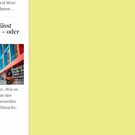
und West
lesen …
ässt
n – oder
in „Wie es
hte des
ierenden
chmacks: