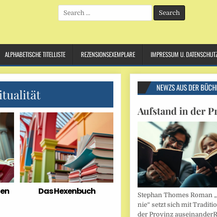
Search
for:
ALPHABETISCHE TITELLISTE
REZENSIONSEXEMPLARE
IMPRESSUM U. DATENSCHUT
NEWZS AUS DER BÜCH
tualität
Aufstand in der P
hen
Das Hexenbuch
Stephan Thomes Roman „B
nie“ setzt sich mit Traditi
der Provinz auseinander