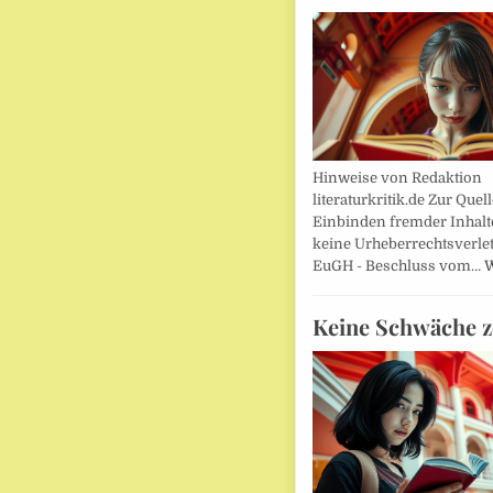
Hinweise von Redaktion
literaturkritik.de Zur Que
Einbinden fremder Inhalt
keine Urheberrechtsverle
EuGH - Beschluss vom…
W
Keine Schwäche z