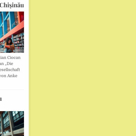
Chişinău
lian Ciocan
an „Die
esellschaft
von Anke
u