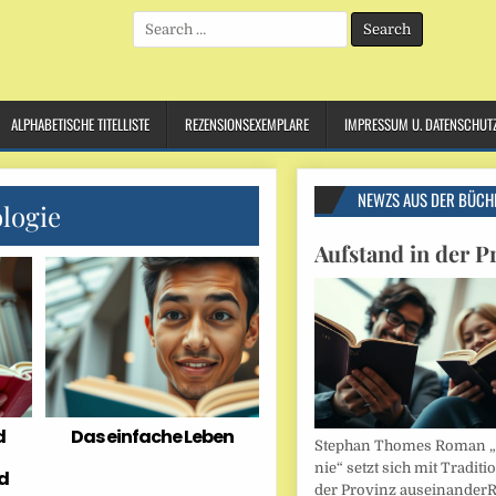
Search
for:
ALPHABETISCHE TITELLISTE
REZENSIONSEXEMPLARE
IMPRESSUM U. DATENSCHUT
NEWZS AUS DER BÜCH
logie
Aufstand in der P
d
Das einfache Leben
Stephan Thomes Roman „B
nie“ setzt sich mit Traditi
d
der Provinz auseinander