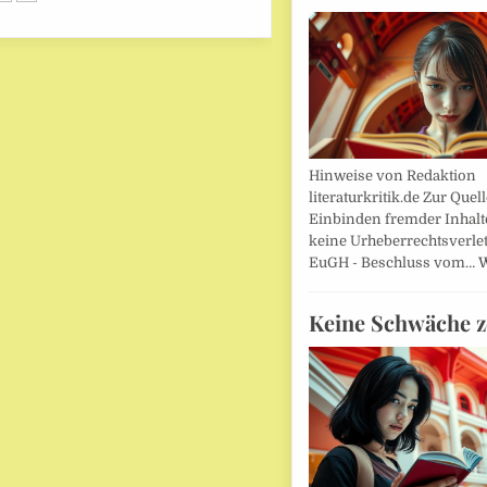
Hinweise von Redaktion
literaturkritik.de Zur Que
Einbinden fremder Inhalt
keine Urheberrechtsverle
EuGH - Beschluss vom…
W
Keine Schwäche z