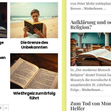
von Peter Mohr zuStepha
Besser…
Weiterlesen …
Aufklärung und/o
Religion?
ge
Die Grenze des
Unbekannten
hen
In „Der moderne Mensch 
Religion“ deutet Tomáš Ga
Masaryk die moralische K
ausgehenden 19. Jahrhund
Folge…
Weiterlesen …
Wie Ehrgeiz zum Erfolg
führt
Zum Tod von Mon
Helfer
4
»