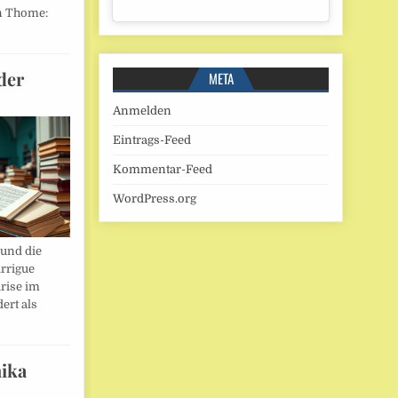
n Thome:
der
META
Anmelden
Eintrags-Feed
Kommentar-Feed
WordPress.org
und die
rrigue
rise im
ert als
ika