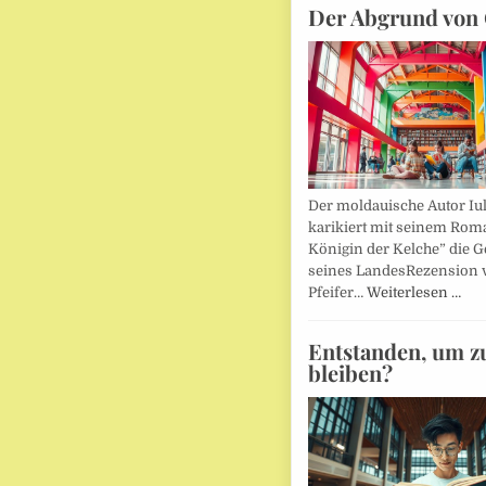
Der Abgrund von 
Der moldauische Autor Iu
karikiert mit seinem Rom
Königin der Kelche” die G
seines LandesRezension 
Pfeifer…
Weiterlesen …
Entstanden, um z
bleiben?