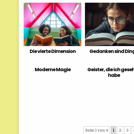
Die vierte Dimension
Gedanken sind Din
Moderne Magie
Geister, die ich gese
habe
Seite 1 von 4
1
2
3