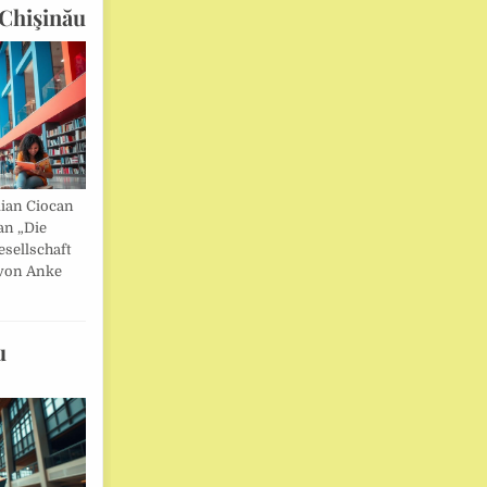
Chişinău
lian Ciocan
an „Die
esellschaft
von Anke
u