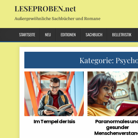
LESEPROBEN.net
Außergewöhnliche Sachbücher und Romane
STARTSEITE
NEU
EDITIONEN
SACHBUCH
BELLETRISTIK
Kategorie:
Psycho
Im Tempel der Isis
Paranormales un
gesunder
Menschenverstan