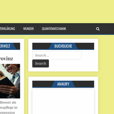
ZERKLÄRUNG
WUNDER
QUANTENMECHANIK
ERWELT
BUCHSUCHE
Search
rovinz
for:
AMAURY
esser als
onspflege in
Rezension