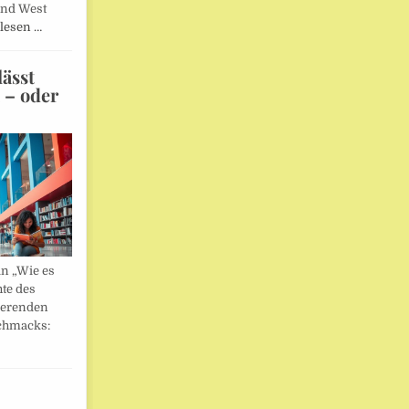
und West
lesen …
ässt
n – oder
in „Wie es
hte des
ierenden
chmacks: