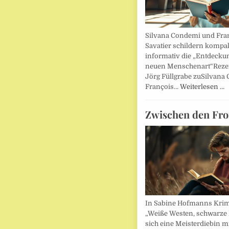
Silvana Condemi und Fra
Savatier schildern kompa
informativ die „Entdecku
neuen Menschenart“Reze
Jörg Füllgrabe zuSilvana
François…
Weiterlesen …
Zwischen den Fro
In Sabine Hofmanns Kri
„Weiße Westen, schwarze 
sich eine Meisterdiebin m