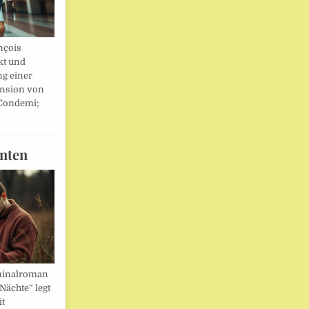
nçois
kt und
ng einer
nsion von
 Condemi;
nten
minalroman
Nächte“ legt
it