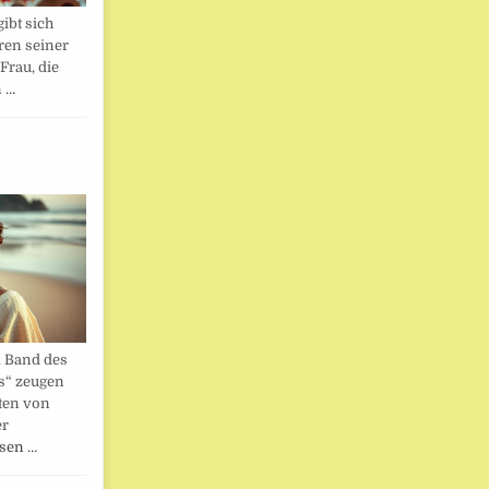
ibt sich
ren seiner
Frau, die
n …
. Band des
s“ zeugen
ten von
er
esen …