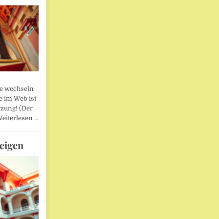
lle wechseln
e im Web ist
tzung! (Der
eiterlesen …
eigen