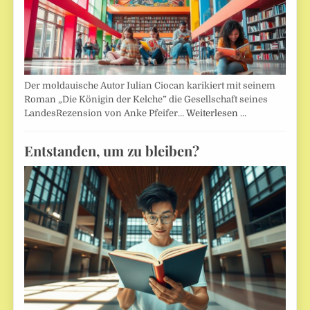
Der moldauische Autor Iulian Ciocan karikiert mit seinem
Roman „Die Königin der Kelche” die Gesellschaft seines
LandesRezension von Anke Pfeifer…
Weiterlesen …
Entstanden, um zu bleiben?