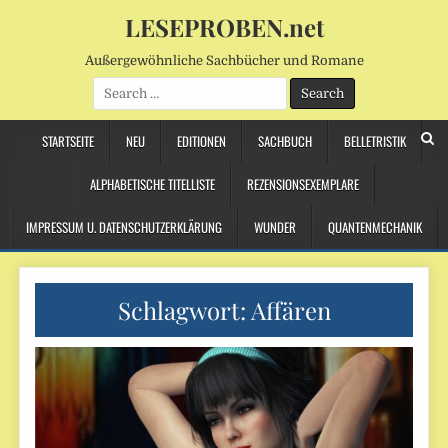
LESEPROBEN.net
Außergewöhnliche Sachbücher und Romane
Search
for:
STARTSEITE
NEU
EDITIONEN
SACHBUCH
BELLETRISTIK
ALPHABETISCHE TITELLISTE
REZENSIONSEXEMPLARE
IMPRESSUM U. DATENSCHUTZERKLÄRUNG
WUNDER
QUANTENMECHANIK
Schlagwort:
Affären