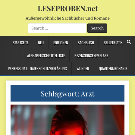
LESEPROBEN.net
Außergewöhnliche Sachbücher und Romane
Search
for:
STARTSEITE
NEU
EDITIONEN
SACHBUCH
BELLETRISTIK
ALPHABETISCHE TITELLISTE
REZENSIONSEXEMPLARE
IMPRESSUM U. DATENSCHUTZERKLÄRUNG
WUNDER
QUANTENMECHANIK
Schlagwort:
Arzt