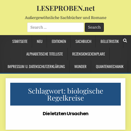
LESEPROBEN.net
Außergewöhnliche Sachbücher und Romane
Search
for:
STARTSEITE
NEU
EDITIONEN
SACHBUCH
BELLETRISTIK
ALPHABETISCHE TITELLISTE
REZENSIONSEXEMPLARE
IMPRESSUM U. DATENSCHUTZERKLÄRUNG
WUNDER
QUANTENMECHANIK
Schlagwort:
biologische
Regelkreise
Die letzten Ursachen