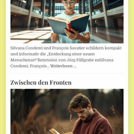
Silvana Condemi und François Savatier schildern kompakt
und informativ die „Entdeckung einer neuen
Menschenart“Rezension von Jörg Füllgrabe zuSilvana
Condemi; François…
Weiterlesen …
Zwischen den Fronten