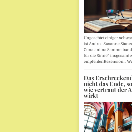
Ungeachtet einiger schwac
ist Andrea Susanne Stanc
Constantins Sammelband 
für die Sinne“ insgesamt 
empfehlenRezension…
We
Das Erschreckends
nicht das Ende, s
wie vertraut der 
wirkt