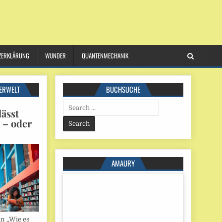
ZERKLÄRUNG
WUNDER
QUANTENMECHANIK
ERWELT
BUCHSUCHE
Search
ässt
for:
n – oder
AMAURY
in „Wie es