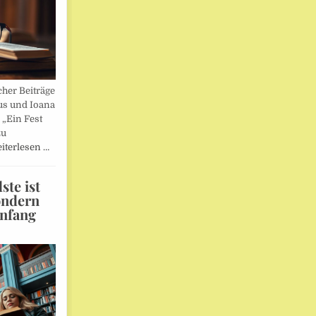
her Beiträge
us und Ioana
„Ein Fest
zu
iterlesen …
te ist
ondern
Anfang