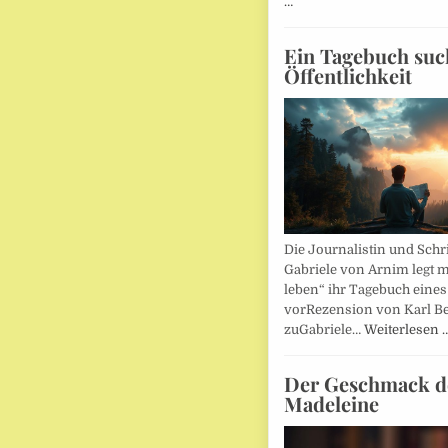
…
Ein Tagebuch suc
Öffentlichkeit
Die Journalistin und Schri
Gabriele von Arnim legt m
leben“ ihr Tagebuch eines
vorRezension von Karl Be
zuGabriele…
Weiterlesen 
Der Geschmack d
Madeleine