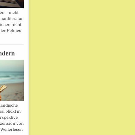
en – nicht
manliteratur
eichen nicht
ter Helmes
ndern
ländische
i blickt in
rspektive
ezension von
…
Weiterlesen