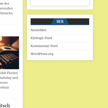
hte des
ierenden
chmacks:
META
Anmelden
Eintrags-Feed
Kommentar-Feed
WordPress.org
ählt Florien
Aufstieg und
annes
ietmar
itsch