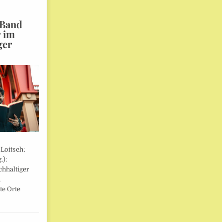
 Band
r im
ger
 Loitsch;
.):
hhaltiger
,
te Orte