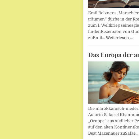
Emil Belzners „Marschier
träumen“ dürfte in der Ro
zum 1. Weltkrieg seinesgl
findenRezension von Gün
zuEmil…
Weiterlesen …
Das Europa der a
Die marokkanisch-nieder
Autorin Safae el Khannouss
„Oroppa“ aus südlicher Pe
auf den alten KontinentR
Beat Mazenauer zuSafae