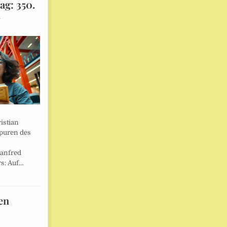
ag: 350.
l
istian
Spuren des
anfred
s: Auf…
en