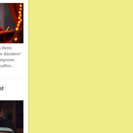
n ihren
en Rändern“
 eigenen
haffen…
ht