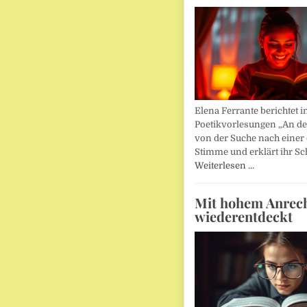
Elena Ferrante berichtet i
Poetikvorlesungen „An d
von der Suche nach einer
Stimme und erklärt ihr Sc
Weiterlesen …
Mit hohem Anrec
wiederentdeckt