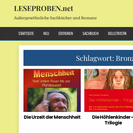
LESEPROBEN.net
Außergewöhnliche Sachbücher und Romane
STARTSEITE
NEU
EDITIONEN
SACHBUCH
BELLETRISTIK
Schlagwort:
Bronz
Die Urzeit der Menschheit
Die Höhlenkinder 
Trilogie