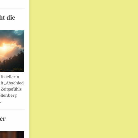
ht die
ftstellerin
it „Abschied
 Zeitgefühls
llenberg
…
er