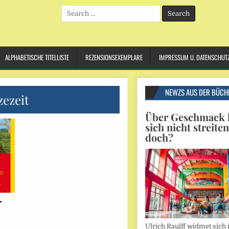
Search
for:
ALPHABETISCHE TITELLISTE
REZENSIONSEXEMPLARE
IMPRESSUM U. DATENSCHUT
NEWZS AUS DER BÜCH
ezeit
Über Geschmack l
sich nicht streite
doch?
–
Ulrich Raulff widmet sich 