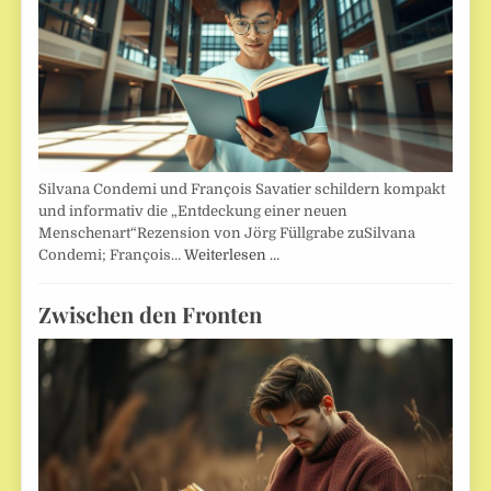
Silvana Condemi und François Savatier schildern kompakt
und informativ die „Entdeckung einer neuen
Menschenart“Rezension von Jörg Füllgrabe zuSilvana
Condemi; François…
Weiterlesen …
Zwischen den Fronten