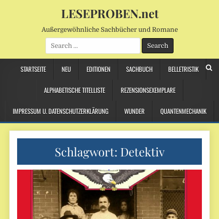
LESEPROBEN.net
Außergewöhnliche Sachbücher und Romane
Search
for:
STARTSEITE
NEU
EDITIONEN
SACHBUCH
BELLETRISTIK
ALPHABETISCHE TITELLISTE
REZENSIONSEXEMPLARE
IMPRESSUM U. DATENSCHUTZERKLÄRUNG
WUNDER
QUANTENMECHANIK
Schlagwort:
Detektiv