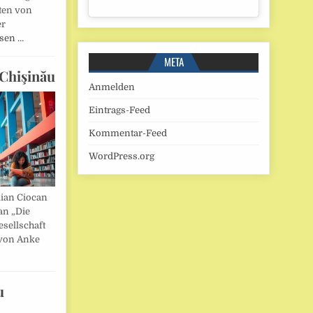
ten von
er
esen …
META
Chişinău
Anmelden
Eintrags-Feed
Kommentar-Feed
WordPress.org
lian Ciocan
an „Die
esellschaft
von Anke
u