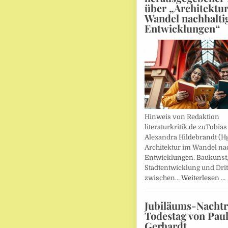
über „Architektu
Wandel nachhalti
Entwicklungen“
Hinweis von Redaktion
literaturkritik.de zuTobias
Alexandra Hildebrandt (Hg
Architektur im Wandel nac
Entwicklungen. Baukunst
Stadtentwicklung und Drit
zwischen…
Weiterlesen …
Jubiläums-Nachtr
Todestag von Pau
Gerhardt