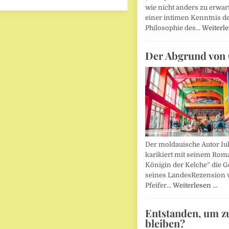
wie nicht anders zu erwar
einer intimen Kenntnis d
Philosophie des…
Weiterl
Der Abgrund von 
Der moldauische Autor Iu
karikiert mit seinem Rom
Königin der Kelche” die G
seines LandesRezension 
Pfeifer…
Weiterlesen …
Entstanden, um z
bleiben?