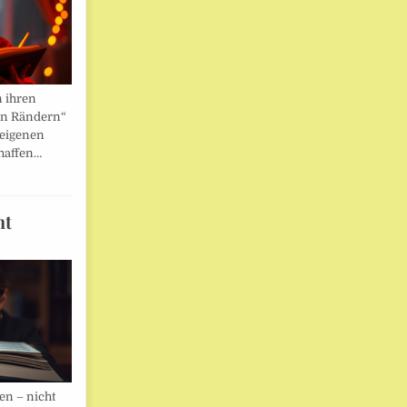
n ihren
en Rändern“
 eigenen
haffen…
ht
en – nicht