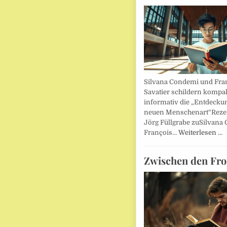
Silvana Condemi und Fra
Savatier schildern kompa
informativ die „Entdecku
neuen Menschenart“Reze
Jörg Füllgrabe zuSilvana
François…
Weiterlesen …
Zwischen den Fro