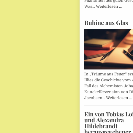
Phänomen des guten Ges
Was…
Weiterlesen …
Rubine aus Glas
In „Träume aus Feuer“ erz
Illies die Geschichte vom 
Fall des Alchemisten Joh
KunckelRezension von D
Jacobsen…
Weiterlesen …
Ein von Tobias Lo
und Alexandra
Hildebrandt
herausgegebener