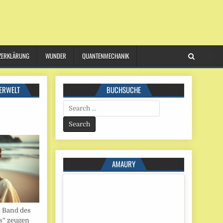
ZERKLÄRUNG
WUNDER
QUANTENMECHANIK
ERWELT
BUCHSUCHE
Search
for:
AMAURY
. Band des
s“ zeugen