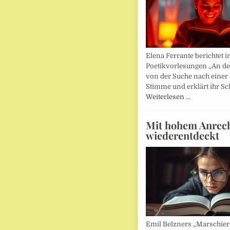
Elena Ferrante berichtet i
Poetikvorlesungen „An d
von der Suche nach einer
Stimme und erklärt ihr Sc
Weiterlesen …
Mit hohem Anrec
wiederentdeckt
Emil Belzners „Marschier