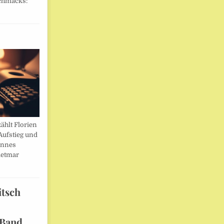
chmacks:
ählt Florien
Aufstieg und
annes
ietmar
itsch
 Band