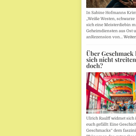
In Sabine Hofmanns Kri
„Weiße Westen, schwarze 
sich eine Meisterdiebin m
Geheimdiensten aus Ost 
anRezension von…
Weiter
Über Geschmack l
sich nicht streite
doch?
Ulrich Raulff widmet sich 
euch gefällt: Eine Geschic
Geschmacks“ dem faszin