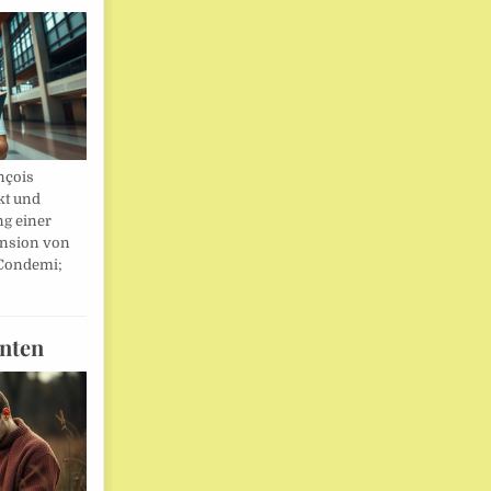
nçois
kt und
ng einer
nsion von
 Condemi;
nten