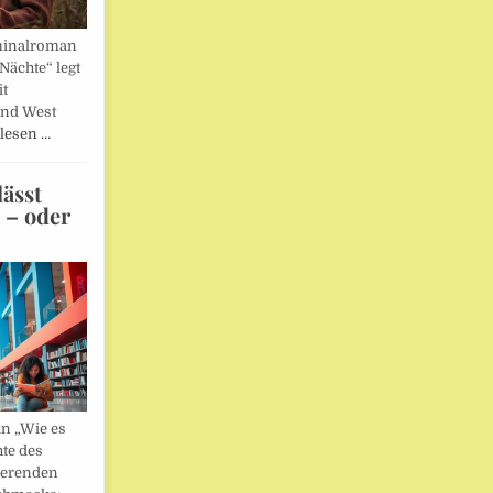
minalroman
Nächte“ legt
it
und West
lesen …
ässt
n – oder
in „Wie es
hte des
ierenden