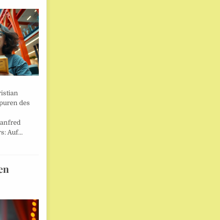
istian
Spuren des
anfred
s: Auf…
en