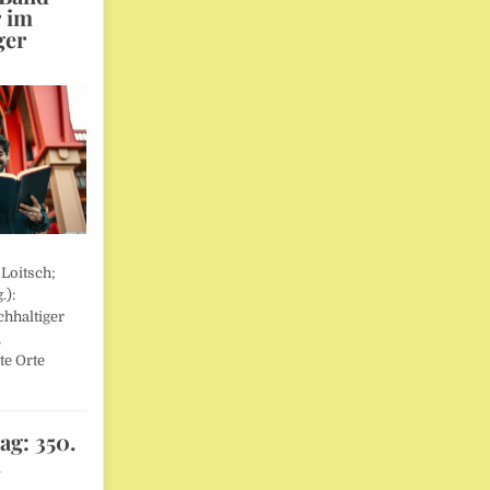
r im
ger
 Loitsch;
.):
hhaltiger
,
te Orte
ag: 350.
l