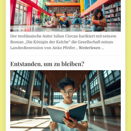
Der moldauische Autor Iulian Ciocan karikiert mit seinem
Roman „Die Königin der Kelche” die Gesellschaft seines
LandesRezension von Anke Pfeifer…
Weiterlesen …
Entstanden, um zu bleiben?