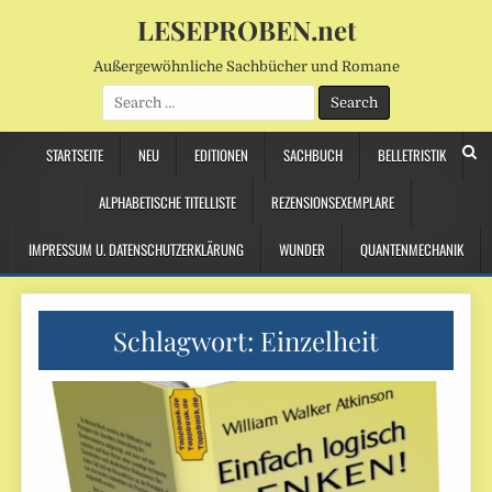
LESEPROBEN.net
Außergewöhnliche Sachbücher und Romane
Search
for:
STARTSEITE
NEU
EDITIONEN
SACHBUCH
BELLETRISTIK
ALPHABETISCHE TITELLISTE
REZENSIONSEXEMPLARE
IMPRESSUM U. DATENSCHUTZERKLÄRUNG
WUNDER
QUANTENMECHANIK
Schlagwort:
Einzelheit