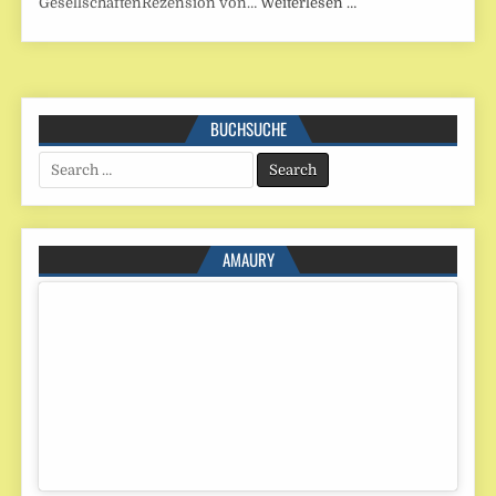
GesellschaftenRezension von…
Weiterlesen …
BUCHSUCHE
Search
for:
AMAURY