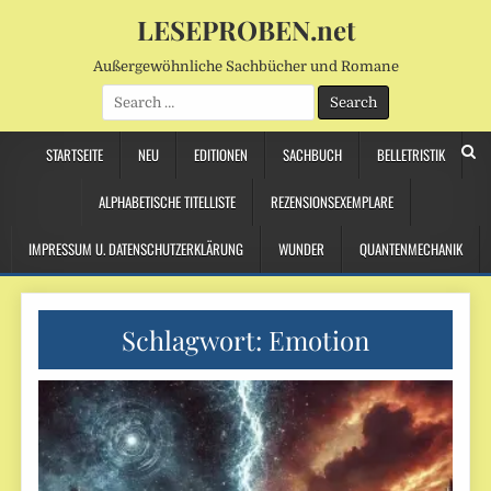
LESEPROBEN.net
Außergewöhnliche Sachbücher und Romane
Search
for:
STARTSEITE
NEU
EDITIONEN
SACHBUCH
BELLETRISTIK
ALPHABETISCHE TITELLISTE
REZENSIONSEXEMPLARE
IMPRESSUM U. DATENSCHUTZERKLÄRUNG
WUNDER
QUANTENMECHANIK
Schlagwort:
Emotion