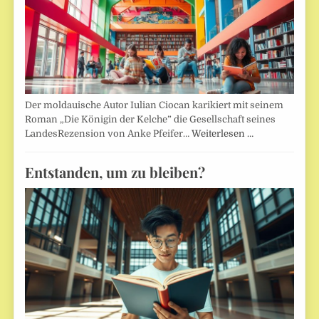
Der moldauische Autor Iulian Ciocan karikiert mit seinem
Roman „Die Königin der Kelche” die Gesellschaft seines
LandesRezension von Anke Pfeifer…
Weiterlesen …
Entstanden, um zu bleiben?