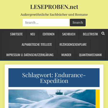
LESEPROBEN.net
Außergewöhnliche Sachbücher und Romane
Search
for:
STARTSEITE
NEU
EDITIONEN
SACHBUCH
BELLETRISTIK
ALPHABETISCHE TITELLISTE
REZENSIONSEXEMPLARE
IMPRESSUM U. DATENSCHUTZERKLÄRUNG
WUNDER
QUANTENMECHANIK
Schlagwort:
Endurance-
Expedition