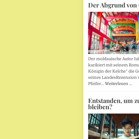
Der Abgrund von 
Der moldauische Autor Iu
karikiert mit seinem Rom
Königin der Kelche” die G
seines LandesRezension 
Pfeifer…
Weiterlesen …
Entstanden, um z
bleiben?