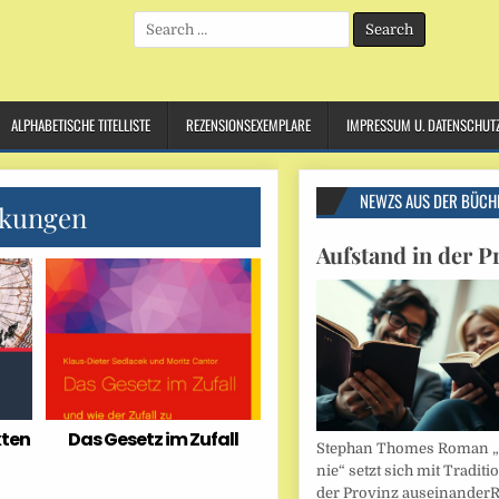
Search
for:
ALPHABETISCHE TITELLISTE
REZENSIONSEXEMPLARE
IMPRESSUM U. DATENSCHUT
NEWZS AUS DER BÜCH
kungen
Aufstand in der P
kten
Das Gesetz im Zufall
Stephan Thomes Roman „B
nie“ setzt sich mit Traditi
der Provinz auseinander