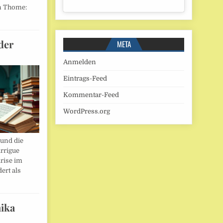
n Thome:
der
META
Anmelden
Eintrags-Feed
Kommentar-Feed
WordPress.org
und die
rrigue
rise im
ert als
ika