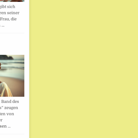
ibt sich
ren seiner
Frau, die
n …
. Band des
s“ zeugen
ten von
er
esen …