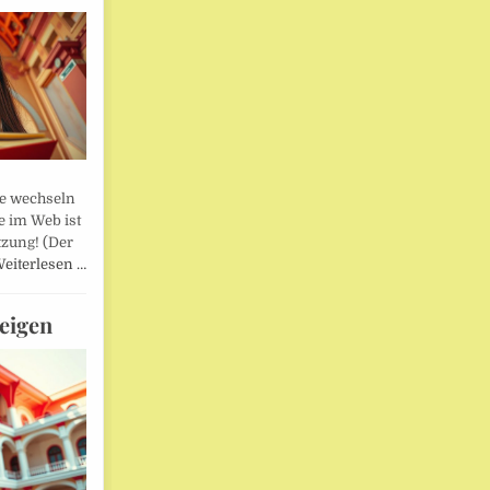
lle wechseln
e im Web ist
tzung! (Der
eiterlesen …
eigen