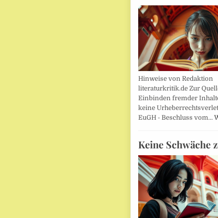
Hinweise von Redaktion
literaturkritik.de Zur Que
Einbinden fremder Inhalt
keine Urheberrechtsverle
EuGH - Beschluss vom…
W
Keine Schwäche z