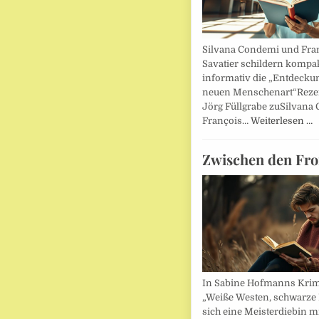
Silvana Condemi und Fra
Savatier schildern kompa
informativ die „Entdecku
neuen Menschenart“Reze
Jörg Füllgrabe zuSilvana
François…
Weiterlesen …
Zwischen den Fro
In Sabine Hofmanns Kri
„Weiße Westen, schwarze 
sich eine Meisterdiebin m