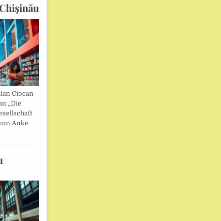
Chişinău
lian Ciocan
an „Die
esellschaft
von Anke
u