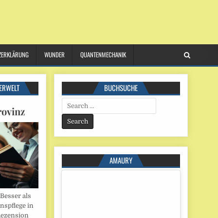
ZERKLÄRUNG
WUNDER
QUANTENMECHANIK
ERWELT
BUCHSUCHE
Search
rovinz
for:
AMAURY
esser als
onspflege in
Rezension