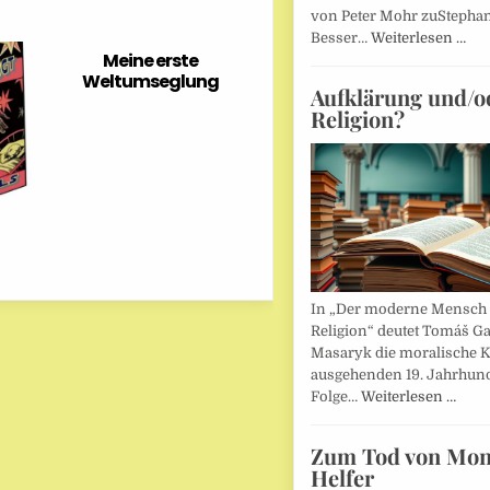
von Peter Mohr zuStepha
Besser…
Weiterlesen …
Meine erste
Weltumseglung
Aufklärung und/o
Religion?
In „Der moderne Mensch 
Religion“ deutet Tomáš Ga
Masaryk die moralische K
ausgehenden 19. Jahrhund
Folge…
Weiterlesen …
Zum Tod von Mon
Helfer