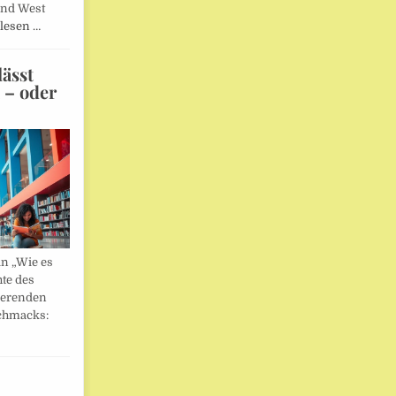
und West
lesen …
ässt
n – oder
in „Wie es
hte des
ierenden
chmacks: