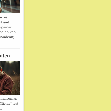
nçois
kt und
ng einer
nsion von
 Condemi;
nten
minalroman
Nächte“ legt
it