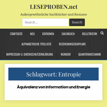
LESEPROBEN.net
Außergewöhnliche Sachbücher und Romane
Search
for:
STARTSEITE
NEU
EDITIONEN
SACHBUCH
BELLETRISTIK
ALPHABETISCHE TITELLISTE
REZENSIONSEXEMPLARE
IMPRESSUM U. DATENSCHUTZERKLÄRUNG
WUNDER
QUANTENMECHANIK
Schlagwort:
Entropie
Äquivalenz von Information und Energie