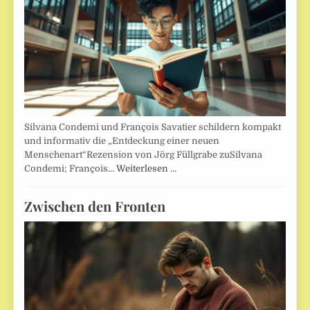
Silvana Condemi und François Savatier schildern kompakt
und informativ die „Entdeckung einer neuen
Menschenart“Rezension von Jörg Füllgrabe zuSilvana
Condemi; François…
Weiterlesen …
Zwischen den Fronten