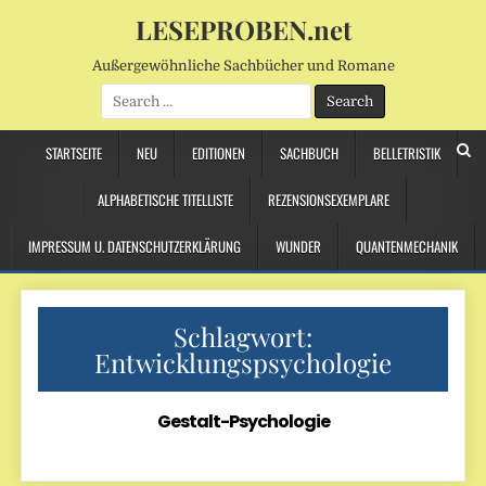
LESEPROBEN.net
Außergewöhnliche Sachbücher und Romane
Search
for:
STARTSEITE
NEU
EDITIONEN
SACHBUCH
BELLETRISTIK
ALPHABETISCHE TITELLISTE
REZENSIONSEXEMPLARE
IMPRESSUM U. DATENSCHUTZERKLÄRUNG
WUNDER
QUANTENMECHANIK
Schlagwort:
Entwicklungspsychologie
Gestalt-Psychologie