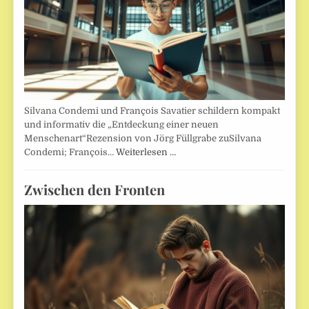
Silvana Condemi und François Savatier schildern kompakt
und informativ die „Entdeckung einer neuen
Menschenart“Rezension von Jörg Füllgrabe zuSilvana
Condemi; François…
Weiterlesen …
Zwischen den Fronten