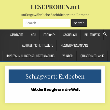
LESEPROBEN.net
Außergewöhnliche Sachbücher und Romane
Search
for:
STARTSEITE
NEU
EDITIONEN
SACHBUCH
BELLETRISTIK
ALPHABETISCHE TITELLISTE
REZENSIONSEXEMPLARE
IMPRESSUM U. DATENSCHUTZERKLÄRUNG
WUNDER
QUANTENMECHANIK
Schlagwort:
Erdbeben
Mit der Beagle um die Welt