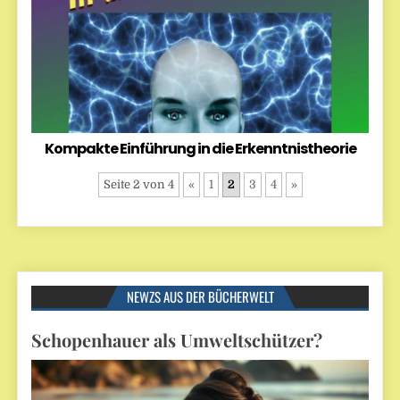
Kompakte Einführung in die Erkenntnistheorie
Seite 2 von 4
«
1
2
3
4
»
NEWZS AUS DER BÜCHERWELT
Schopenhauer als Umweltschützer?