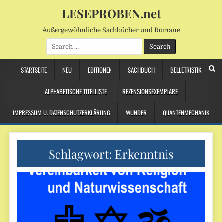
LESEPROBEN.net
Außergewöhnliche Sachbücher und Romane
Search
for:
STARTSEITE
NEU
EDITIONEN
SACHBUCH
BELLETRISTIK
ALPHABETISCHE TITELLISTE
REZENSIONSEXEMPLARE
IMPRESSUM U. DATENSCHUTZERKLÄRUNG
WUNDER
QUANTENMECHANIK
Schlagwort:
Erkenntnis