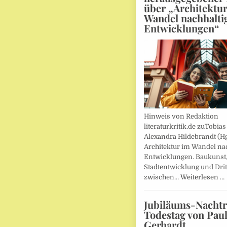
über „Architektu
Wandel nachhalti
Entwicklungen“
Hinweis von Redaktion
literaturkritik.de zuTobias
Alexandra Hildebrandt (Hg
Architektur im Wandel nac
Entwicklungen. Baukunst
Stadtentwicklung und Drit
zwischen…
Weiterlesen …
Jubiläums-Nachtr
Todestag von Pau
Gerhardt