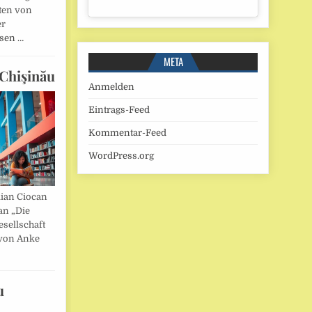
ten von
er
esen …
META
Chişinău
Anmelden
Eintrags-Feed
Kommentar-Feed
WordPress.org
lian Ciocan
an „Die
esellschaft
von Anke
u