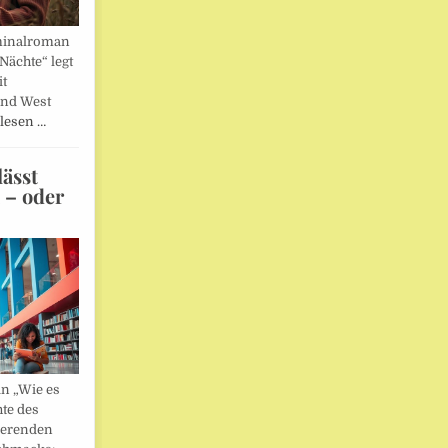
minalroman
Nächte“ legt
it
und West
lesen …
ässt
n – oder
in „Wie es
hte des
ierenden