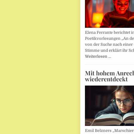
Elena Ferrante berichtet i
Poetikvorlesungen „An d
von der Suche nach einer
Stimme und erklärt ihr Sc
Weiterlesen …
Mit hohem Anrec
wiederentdeckt
Emil Belzners „Marschier