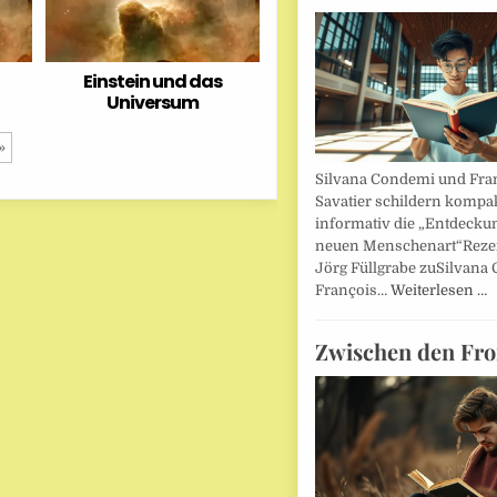
Einstein und das
Universum
»
Silvana Condemi und Fra
Savatier schildern kompa
informativ die „Entdecku
neuen Menschenart“Reze
Jörg Füllgrabe zuSilvana
François…
Weiterlesen …
Zwischen den Fro