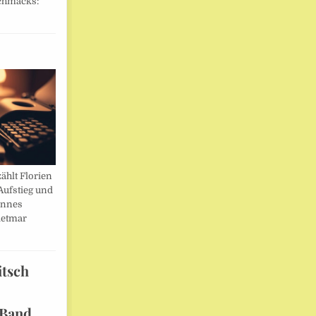
chmacks:
ählt Florien
Aufstieg und
annes
ietmar
itsch
 Band