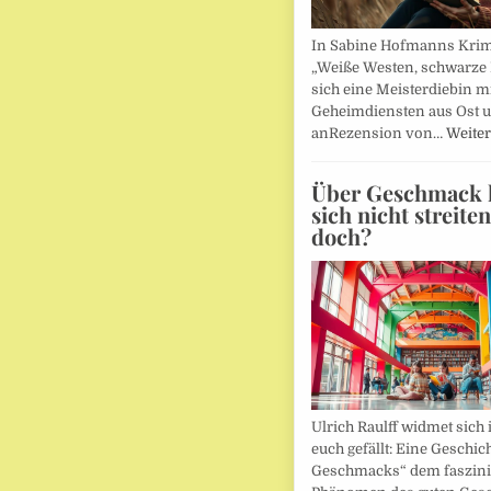
In Sabine Hofmanns Kri
„Weiße Westen, schwarze 
sich eine Meisterdiebin m
Geheimdiensten aus Ost 
anRezension von…
Weiter
Über Geschmack l
sich nicht streite
doch?
Ulrich Raulff widmet sich 
euch gefällt: Eine Geschic
Geschmacks“ dem faszin