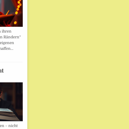
n ihren
en Rändern“
 eigenen
haffen…
ht
en – nicht