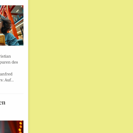
istian
Spuren des
anfred
s: Auf…
en