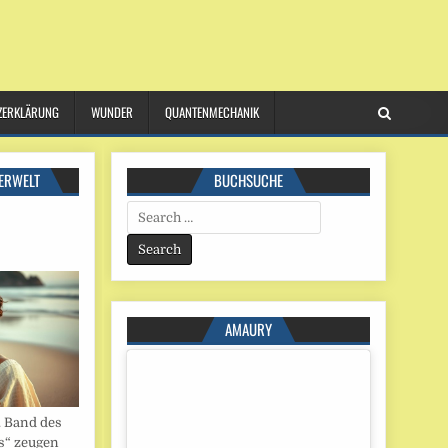
ZERKLÄRUNG
WUNDER
QUANTENMECHANIK
ERWELT
BUCHSUCHE
Search
for:
AMAURY
. Band des
s“ zeugen