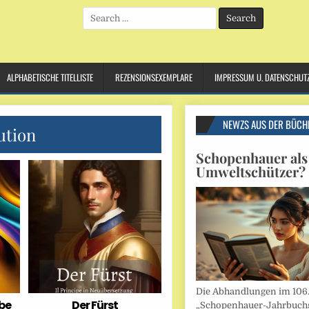
Search
for:
ALPHABETISCHE TITELLISTE
REZENSIONSEXEMPLARE
IMPRESSUM U. DATENSCHUT
NEWZS AUS DER BÜCH
ution
Schopenhauer als
Umweltschützer?
Die Abhandlungen im 106
ebe
Der Fürst
„Schopenhauer-Jahrbuch