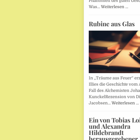
Phänomen des guten Ges
Was…
Weiterlesen …
Rubine aus Glas
In „Träume aus Feuer“ erz
Illies die Geschichte vom 
Fall des Alchemisten Joh
KunckelRezension von D
Jacobsen…
Weiterlesen …
Ein von Tobias Lo
und Alexandra
Hildebrandt
herausgegebener