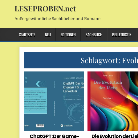
LESEPROBEN.net
Außergewöhnliche Sachbücher und Romane
STARTSEITE
NEU
EDITIONEN
SACHBUCH
BELLETRISTIK
Schlagwort:
Evol
ChatGPT: Der Game-
Die Evolution der Li