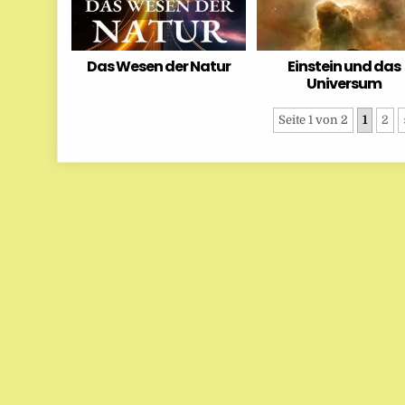
Das Wesen der Natur
Einstein und das
Universum
Seite 1 von 2
1
2