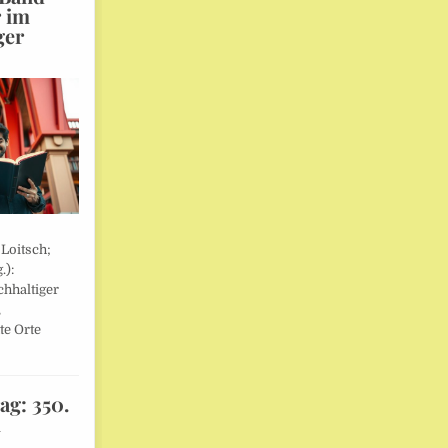
r im
ger
 Loitsch;
.):
hhaltiger
,
te Orte
ag: 350.
l