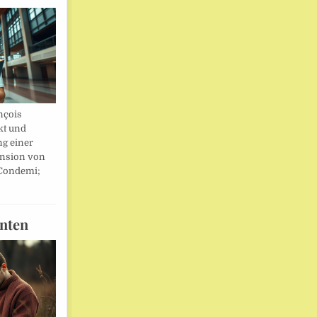
nçois
kt und
ng einer
nsion von
 Condemi;
nten