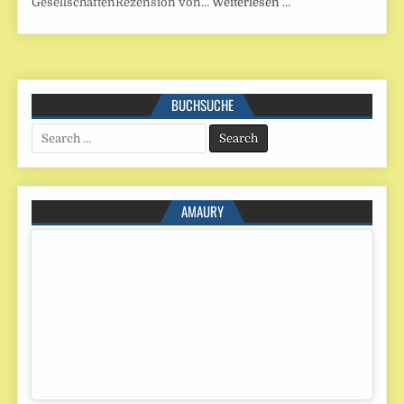
GesellschaftenRezension von…
Weiterlesen …
BUCHSUCHE
Search
for:
AMAURY