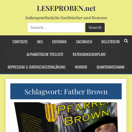
LESEPROBEN.net
Außergewöhnliche Sachbücher und Romane
Search
for:
STARTSEITE
NEU
EDITIONEN
SACHBUCH
BELLETRISTIK
ALPHABETISCHE TITELLISTE
REZENSIONSEXEMPLARE
IMPRESSUM U. DATENSCHUTZERKLÄRUNG
WUNDER
QUANTENMECHANIK
Schlagwort:
Father Brown