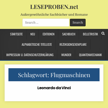
LESEPROBEN.net
Außergewöhnliche Sachbücher und Romane
Search
for:
STARTSEITE
NEU
EDITIONEN
SACHBUCH
BELLETRISTIK
ALPHABETISCHE TITELLISTE
REZENSIONSEXEMPLARE
IMPRESSUM U. DATENSCHUTZERKLÄRUNG
WUNDER
QUANTENMECHANIK
Schlagwort:
Flugmaschinen
Leonardo da Vinci