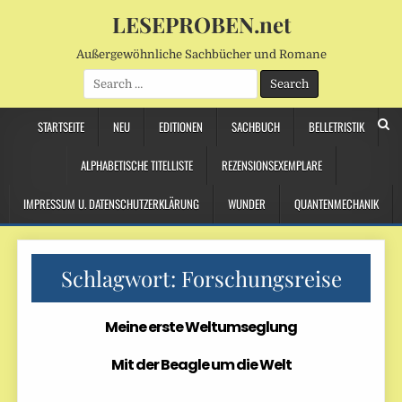
LESEPROBEN.net
Außergewöhnliche Sachbücher und Romane
Search
for:
STARTSEITE
NEU
EDITIONEN
SACHBUCH
BELLETRISTIK
ALPHABETISCHE TITELLISTE
REZENSIONSEXEMPLARE
IMPRESSUM U. DATENSCHUTZERKLÄRUNG
WUNDER
QUANTENMECHANIK
Schlagwort:
Forschungsreise
Meine erste Weltumseglung
Mit der Beagle um die Welt