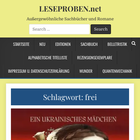
LESEPROBEN.net
Außergewöhnliche Sachbücher und Romane
Search
for:
STARTSEITE
NEU
EDITIONEN
SACHBUCH
BELLETRISTIK
ALPHABETISCHE TITELLISTE
REZENSIONSEXEMPLARE
IMPRESSUM U. DATENSCHUTZERKLÄRUNG
WUNDER
QUANTENMECHANIK
Schlagwort:
frei