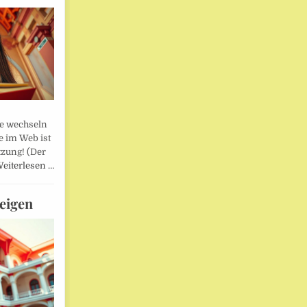
lle wechseln
e im Web ist
tzung! (Der
eiterlesen …
eigen