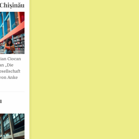
Chişinău
lian Ciocan
an „Die
esellschaft
von Anke
u