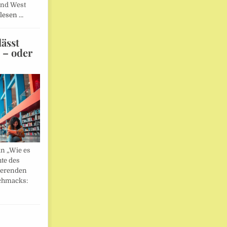
und West
lesen …
ässt
n – oder
in „Wie es
hte des
ierenden
chmacks: