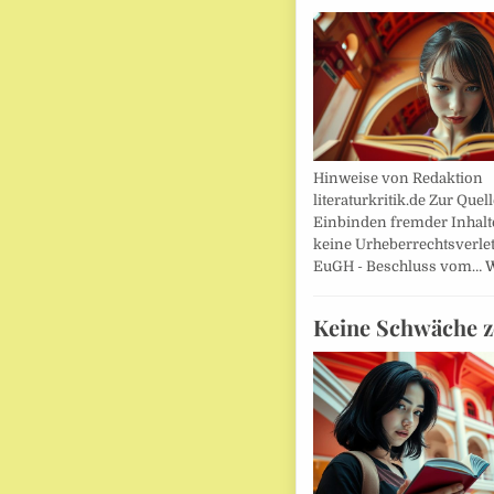
Hinweise von Redaktion
literaturkritik.de Zur Que
Einbinden fremder Inhalt
keine Urheberrechtsverle
EuGH - Beschluss vom…
W
Keine Schwäche z