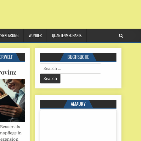
ZERKLÄRUNG
WUNDER
QUANTENMECHANIK
ERWELT
BUCHSUCHE
Search
rovinz
for:
AMAURY
esser als
onspflege in
Rezension