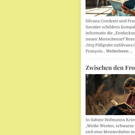
Silvana Condemi und Fra
Savatier schildern kompa
informativ die „Entdecku
neuen Menschenart“Reze
Jörg Füllgrabe zuSilvana
François…
Weiterlesen …
Zwischen den Fro
In Sabine Hofmanns Kri
„Weiße Westen, schwarze 
sich eine Meisterdiebin m