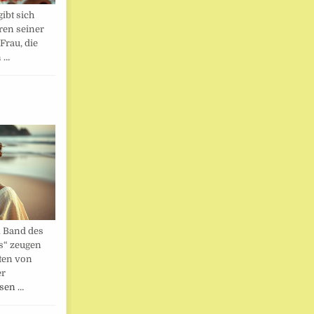
ibt sich
ren seiner
Frau, die
n …
. Band des
s“ zeugen
ten von
er
esen …