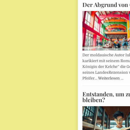
Der Abgrund von 
Der moldauische Autor Iu
karikiert mit seinem Rom
Königin der Kelche” die G
seines LandesRezension 
Pfeifer…
Weiterlesen …
Entstanden, um z
bleiben?