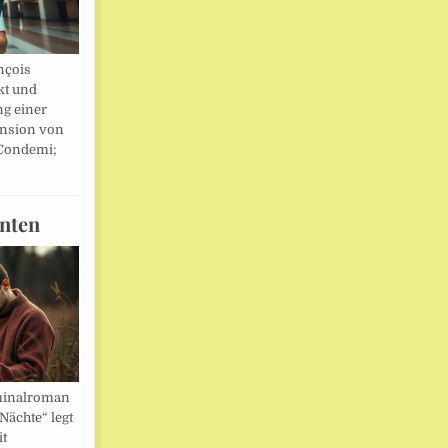
nçois
kt und
ng einer
nsion von
 Condemi;
nten
minalroman
Nächte“ legt
it