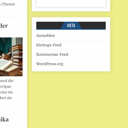
n Thome:
der
META
Anmelden
Eintrags-Feed
Kommentar-Feed
WordPress.org
und die
rrigue
rise im
ert als
ika