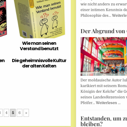
wie nicht anders zu erwar
einer intimen Kenntnis d
Philosophie des…
Weiterl
Der Abgrund von 
Wie man seinen
Verstand benutzt
ken
Die geheimnisvolle Kultur
der alten Kelten
Der moldauische Autor Iu
karikiert mit seinem Rom
Königin der Kelche” die G
seines LandesRezension 
Pfeifer…
Weiterlesen …
3
4
5
6
»
Entstanden, um z
bleiben?