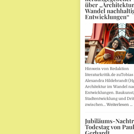
über „Architektu
Wandel nachhalti
Entwicklungen“
Hinweis von Redaktion
literaturkritik.de zuTobias
Alexandra Hildebrandt (Hg
Architektur im Wandel nac
Entwicklungen. Baukunst
Stadtentwicklung und Drit
zwischen…
Weiterlesen …
Jubiläums-Nachtr
Todestag von Pau
Gerhardt