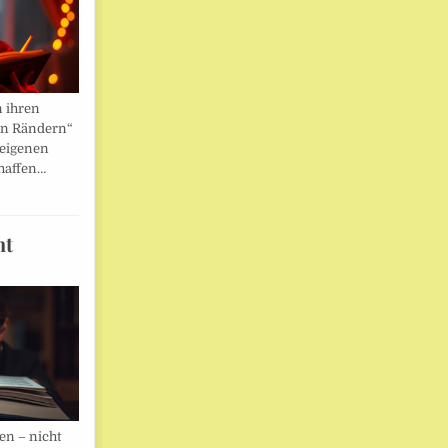
n ihren
en Rändern“
 eigenen
haffen…
ht
en – nicht