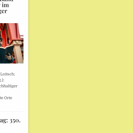
r im
ger
 Loitsch;
.):
hhaltiger
,
te Orte
ag: 350.
l