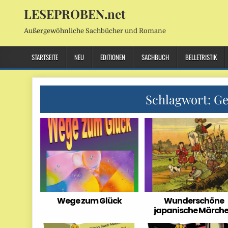
LESEPROBEN.net
Außergewöhnliche Sachbücher und Romane
STARTSEITE
NEU
EDITIONEN
SACHBUCH
BELLETRISTIK
Schlagwort:
Ge
Wege zum Glück
Wunderschöne
japanische Märch