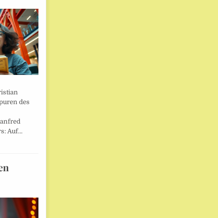
istian
Spuren des
anfred
s: Auf…
en