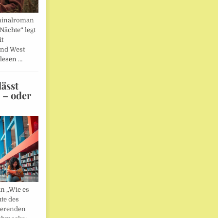
minalroman
Nächte“ legt
it
und West
lesen …
ässt
n – oder
in „Wie es
hte des
ierenden