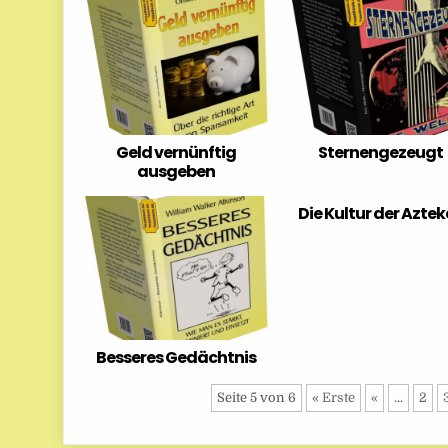
Geld vernünftig
Sternengezeugt
ausgeben
Die Kultur der Azte
Besseres Gedächtnis
Seite 5 von 6
« Erste
«
...
2