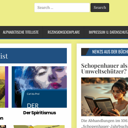
Search
for:
ALPHABETISCHE TITELLISTE
REZENSIONSEXEMPLARE
IMPRESSUM U. DATENSCHUT
NEWZS AUS DER BÜCH
ist
Schopenhauer als
Umweltschützer?
Der Spiritismus
en
Die Abhandlungen im 106
„Schopenhauer-Jahrbuch