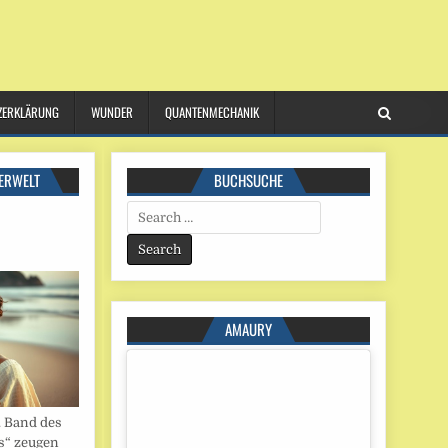
ZERKLÄRUNG
WUNDER
QUANTENMECHANIK
ERWELT
BUCHSUCHE
Search
for:
AMAURY
. Band des
s“ zeugen