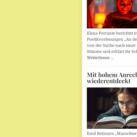
Elena Ferrante berichtet i
Poetikvorlesungen „An d
von der Suche nach einer
Stimme und erklärt ihr Sc
Weiterlesen …
Mit hohem Anrec
wiederentdeckt
Emil Belzners „Marschier