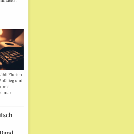
chmacks:
ählt Florien
Aufstieg und
annes
ietmar
itsch
 Band