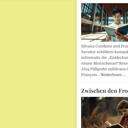
Silvana Condemi und Fra
Savatier schildern kompa
informativ die „Entdecku
neuen Menschenart“Reze
Jörg Füllgrabe zuSilvana
François…
Weiterlesen …
Zwischen den Fro