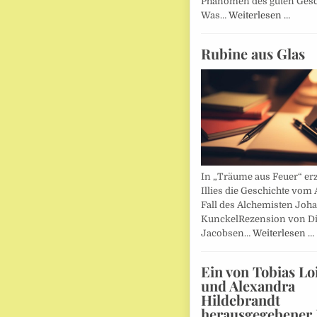
Phänomen des guten Ges
Was…
Weiterlesen …
Rubine aus Glas
In „Träume aus Feuer“ erz
Illies die Geschichte vom 
Fall des Alchemisten Joh
KunckelRezension von D
Jacobsen…
Weiterlesen …
Ein von Tobias Lo
und Alexandra
Hildebrandt
herausgegebener