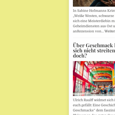
In Sabine Hofmanns Kri
„Weiße Westen, schwarze 
sich eine Meisterdiebin m
Geheimdiensten aus Ost 
anRezension von…
Weiter
Über Geschmack l
sich nicht streite
doch?
Ulrich Raulff widmet sich 
euch gefällt: Eine Geschic
Geschmacks“ dem faszin