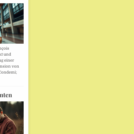
nçois
kt und
ng einer
nsion von
 Condemi;
nten