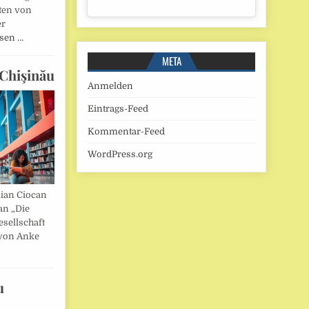
ten von
er
esen …
META
Chişinău
Anmelden
Eintrags-Feed
Kommentar-Feed
WordPress.org
lian Ciocan
an „Die
esellschaft
von Anke
u