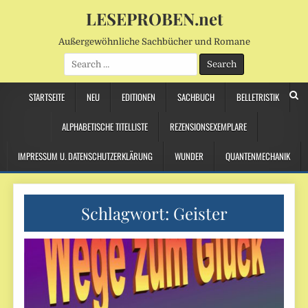
LESEPROBEN.net
Außergewöhnliche Sachbücher und Romane
Search
for:
STARTSEITE
NEU
EDITIONEN
SACHBUCH
BELLETRISTIK
ALPHABETISCHE TITELLISTE
REZENSIONSEXEMPLARE
IMPRESSUM U. DATENSCHUTZERKLÄRUNG
WUNDER
QUANTENMECHANIK
Schlagwort:
Geister