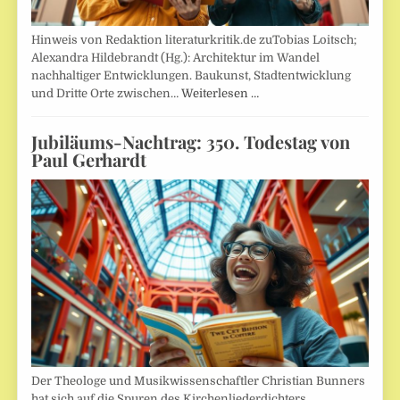
Hinweis von Redaktion literaturkritik.de zuTobias Loitsch;
Alexandra Hildebrandt (Hg.): Architektur im Wandel
nachhaltiger Entwicklungen. Baukunst, Stadtentwicklung
und Dritte Orte zwischen…
Weiterlesen …
Jubiläums-Nachtrag: 350. Todestag von
Paul Gerhardt
Der Theologe und Musikwissenschaftler Christian Bunners
hat sich auf die Spuren des Kirchenliederdichters