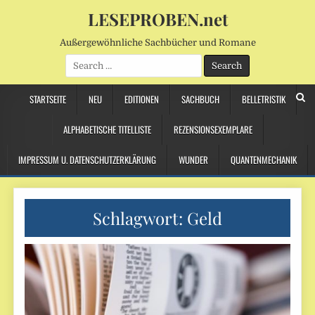
LESEPROBEN.net
Außergewöhnliche Sachbücher und Romane
Search
for:
STARTSEITE
NEU
EDITIONEN
SACHBUCH
BELLETRISTIK
ALPHABETISCHE TITELLISTE
REZENSIONSEXEMPLARE
IMPRESSUM U. DATENSCHUTZERKLÄRUNG
WUNDER
QUANTENMECHANIK
Schlagwort:
Geld