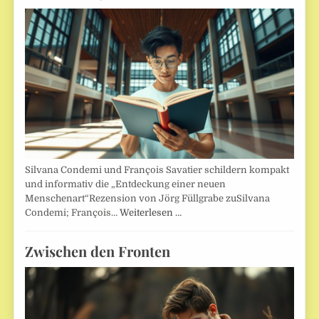
Silvana Condemi und François Savatier schildern kompakt
und informativ die „Entdeckung einer neuen
Menschenart“Rezension von Jörg Füllgrabe zuSilvana
Condemi; François…
Weiterlesen …
Zwischen den Fronten