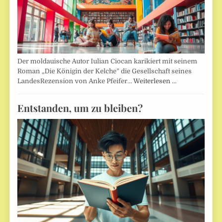
Der moldauische Autor Iulian Ciocan karikiert mit seinem
Roman „Die Königin der Kelche” die Gesellschaft seines
LandesRezension von Anke Pfeifer…
Weiterlesen …
Entstanden, um zu bleiben?