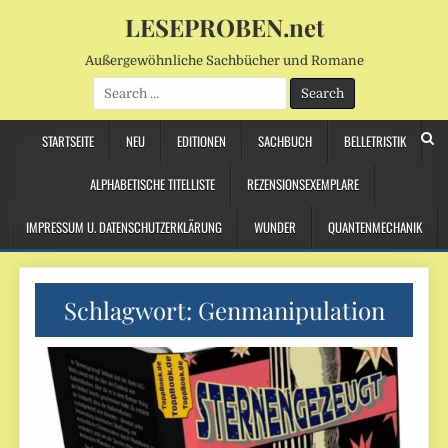
LESEPROBEN.net
Außergewöhnliche Sachbücher und Romane
Search
for:
STARTSEITE
NEU
EDITIONEN
SACHBUCH
BELLETRISTIK
ALPHABETISCHE TITELLISTE
REZENSIONSEXEMPLARE
IMPRESSUM U. DATENSCHUTZERKLÄRUNG
WUNDER
QUANTENMECHANIK
Schlagwort:
Genmanipulation