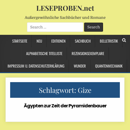
LESEPROBEN.net
Außergewöhnliche Sachbücher und Romane
Search
for:
STARTSEITE
NEU
EDITIONEN
SACHBUCH
BELLETRISTIK
ALPHABETISCHE TITELLISTE
REZENSIONSEXEMPLARE
IMPRESSUM U. DATENSCHUTZERKLÄRUNG
WUNDER
QUANTENMECHANIK
Schlagwort:
Gize
Ägypten zur Zeit der Pyramidenbauer