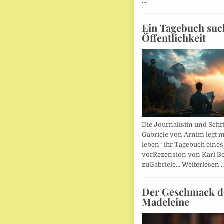
…
Ein Tagebuch suc
Öffentlichkeit
Die Journalistin und Schri
Gabriele von Arnim legt m
leben“ ihr Tagebuch eines
vorRezension von Karl Be
zuGabriele…
Weiterlesen 
Der Geschmack d
Madeleine