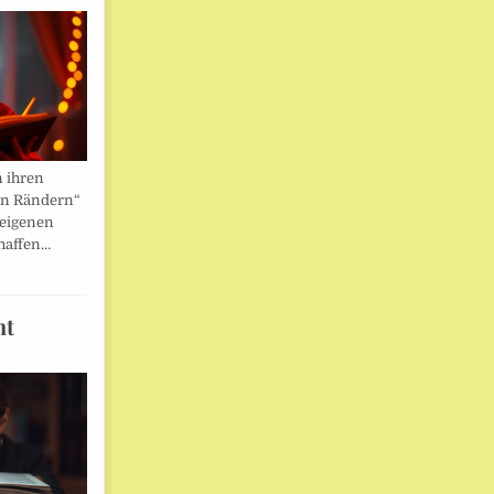
n ihren
en Rändern“
 eigenen
haffen…
ht