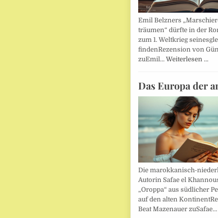
Emil Belzners „Marschier
träumen“ dürfte in der Ro
zum 1. Weltkrieg seinesgl
findenRezension von Gün
zuEmil…
Weiterlesen …
Das Europa der a
Die marokkanisch-nieder
Autorin Safae el Khannouss
„Oroppa“ aus südlicher Pe
auf den alten KontinentR
Beat Mazenauer zuSafae