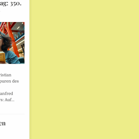
ag: 350.
l
istian
Spuren des
anfred
s: Auf…
en