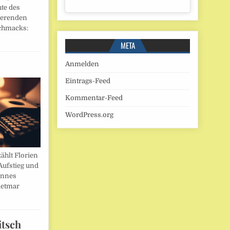
hte des
ierenden
chmacks:
META
Anmelden
Eintrags-Feed
Kommentar-Feed
WordPress.org
ählt Florien
Aufstieg und
annes
ietmar
itsch