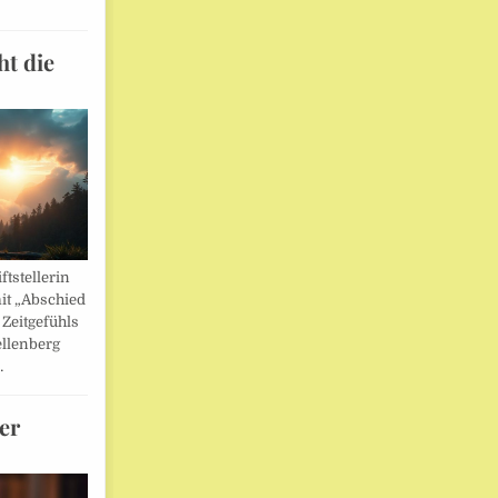
ht die
ftstellerin
it „Abschied
 Zeitgefühls
llenberg
…
er