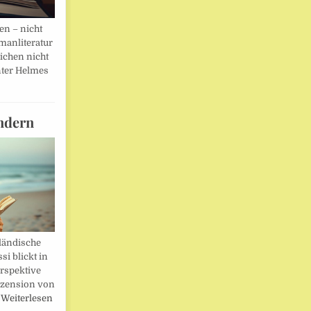
en – nicht
manliteratur
eichen nicht
ter Helmes
ndern
ländische
i blickt in
rspektive
ezension von
…
Weiterlesen