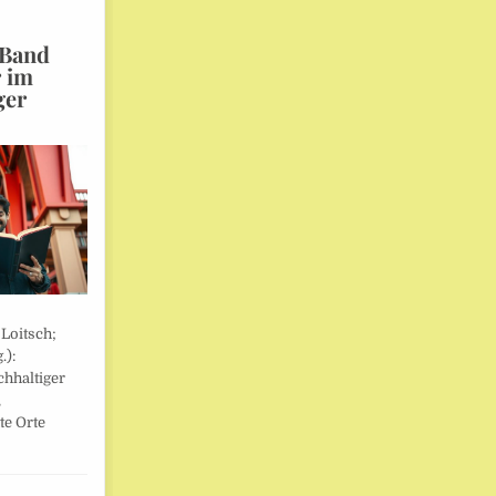
 Band
r im
ger
 Loitsch;
.):
hhaltiger
,
te Orte