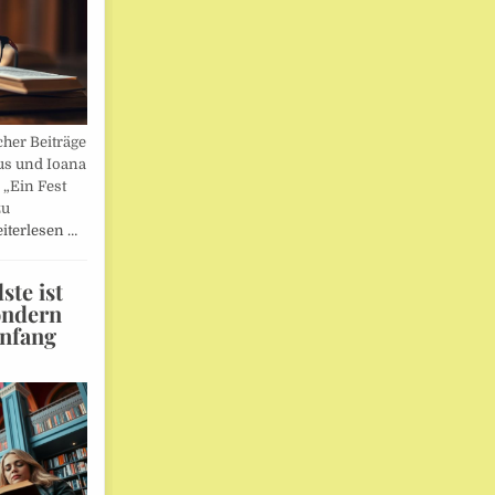
her Beiträge
us und Ioana
„Ein Fest
zu
iterlesen …
te ist
ondern
Anfang