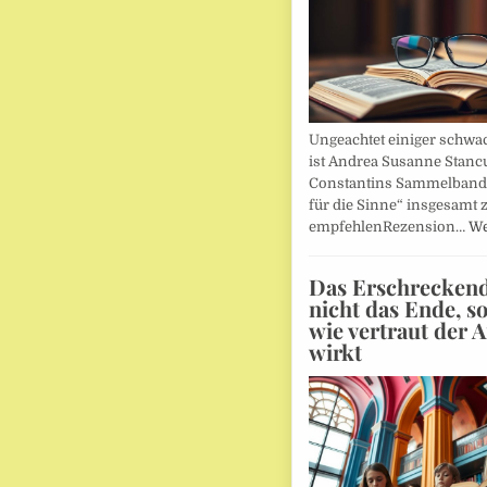
Ungeachtet einiger schwac
ist Andrea Susanne Stanc
Constantins Sammelband 
für die Sinne“ insgesamt 
empfehlenRezension…
We
Das Erschreckends
nicht das Ende, s
wie vertraut der 
wirkt