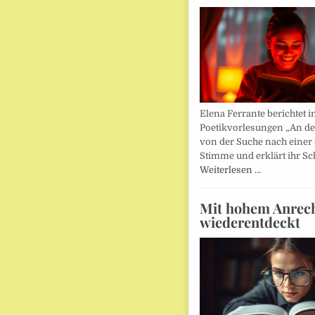
Elena Ferrante berichtet i
Poetikvorlesungen „An d
von der Suche nach einer
Stimme und erklärt ihr Sc
Weiterlesen …
Mit hohem Anrec
wiederentdeckt