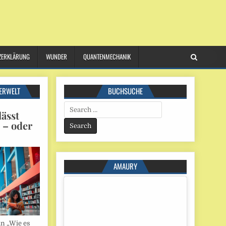
ZERKLÄRUNG
WUNDER
QUANTENMECHANIK
ERWELT
BUCHSUCHE
Search
ässt
for:
n – oder
AMAURY
in „Wie es