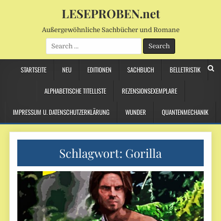
LESEPROBEN.net
Außergewöhnliche Sachbücher und Romane
Search
for:
STARTSEITE
NEU
EDITIONEN
SACHBUCH
BELLETRISTIK
ALPHABETISCHE TITELLISTE
REZENSIONSEXEMPLARE
IMPRESSUM U. DATENSCHUTZERKLÄRUNG
WUNDER
QUANTENMECHANIK
Schlagwort:
Gorilla