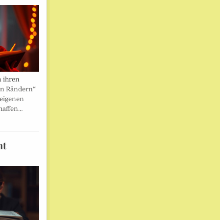
n ihren
en Rändern“
 eigenen
haffen…
ht