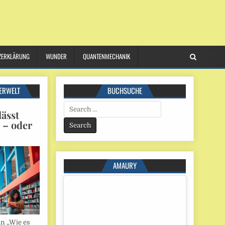
ZERKLÄRUNG
WUNDER
QUANTENMECHANIK
ERWELT
BUCHSUCHE
Search
ässt
for:
n – oder
AMAURY
in „Wie es