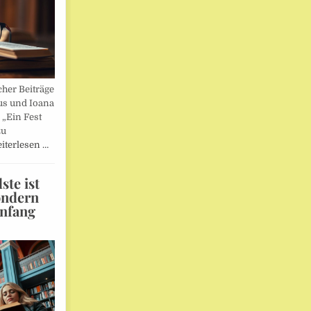
her Beiträge
us und Ioana
„Ein Fest
zu
iterlesen …
te ist
ondern
Anfang