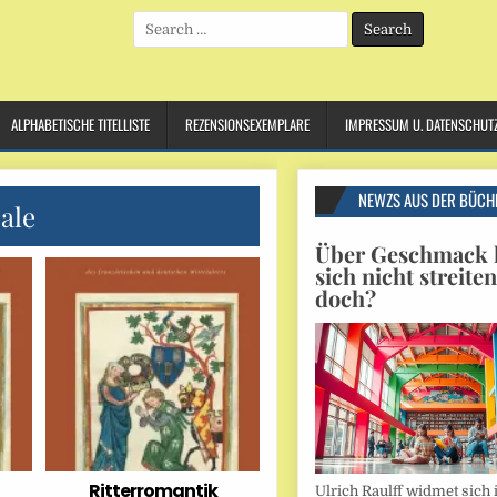
Search
for:
ALPHABETISCHE TITELLISTE
REZENSIONSEXEMPLARE
IMPRESSUM U. DATENSCHUT
NEWZS AUS DER BÜCH
ale
Über Geschmack l
sich nicht streite
doch?
Ritterromantik
Ulrich Raulff widmet sich 