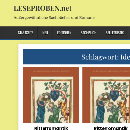
LESEPROBEN.net
Außergewöhnliche Sachbücher und Romane
STARTSEITE
NEU
EDITIONEN
SACHBUCH
BELLETRISTIK
Schlagwort:
Ide
Ritterromantik
Ritterromantik