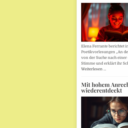
Elena Ferrante berichtet i
Poetikvorlesungen „An d
von der Suche nach einer
Stimme und erklärt ihr Sc
Weiterlesen …
Mit hohem Anrec
wiederentdeckt