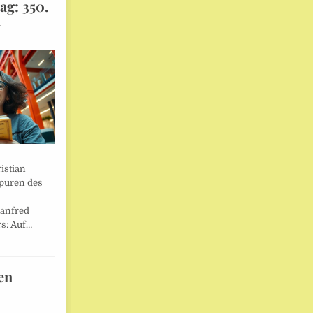
ag: 350.
l
istian
Spuren des
anfred
s: Auf…
en