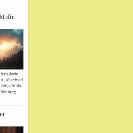
ht die
ftstellerin
it „Abschied
 Zeitgefühls
llenberg
…
er