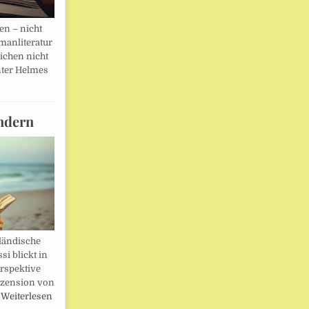
en – nicht
manliteratur
eichen nicht
ter Helmes
ndern
ländische
i blickt in
rspektive
ezension von
…
Weiterlesen