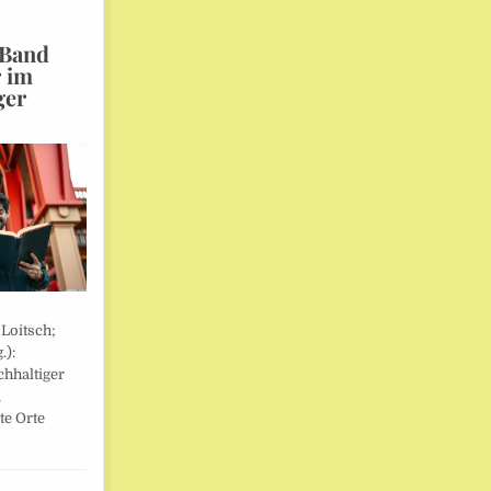
 Band
r im
ger
 Loitsch;
.):
hhaltiger
,
te Orte