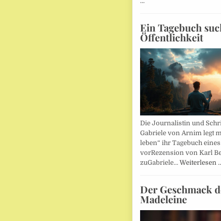
…
Ein Tagebuch suc
Öffentlichkeit
Die Journalistin und Schri
Gabriele von Arnim legt m
leben“ ihr Tagebuch eines
vorRezension von Karl Be
zuGabriele…
Weiterlesen 
Der Geschmack d
Madeleine