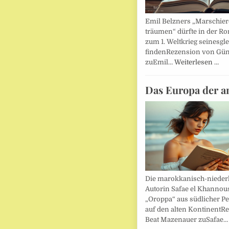
Emil Belzners „Marschier
träumen“ dürfte in der Ro
zum 1. Weltkrieg seinesgl
findenRezension von Gün
zuEmil…
Weiterlesen …
Das Europa der a
Die marokkanisch-nieder
Autorin Safae el Khannouss
„Oroppa“ aus südlicher Pe
auf den alten KontinentR
Beat Mazenauer zuSafae