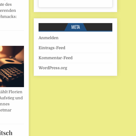
hte des
ierenden
chmacks:
META
Anmelden
Eintrags-Feed
Kommentar-Feed
WordPress.org
ählt Florien
Aufstieg und
annes
ietmar
itsch