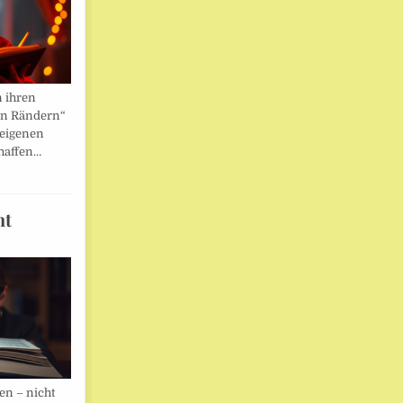
n ihren
en Rändern“
 eigenen
haffen…
ht
en – nicht