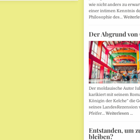
wie nicht anders zu erwar
einer intimen Kenntnis d
Philosophie des…
Weiterl
Der Abgrund von 
Der moldauische Autor Iu
karikiert mit seinem Rom
Königin der Kelche” die G
seines LandesRezension 
Pfeifer…
Weiterlesen …
Entstanden, um z
bleiben?