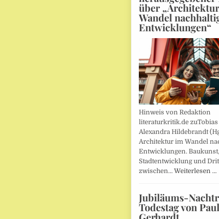
über „Architektu
Wandel nachhalti
Entwicklungen“
Hinweis von Redaktion
literaturkritik.de zuTobias
Alexandra Hildebrandt (Hg
Architektur im Wandel nac
Entwicklungen. Baukunst
Stadtentwicklung und Drit
zwischen…
Weiterlesen …
Jubiläums-Nachtr
Todestag von Pau
Gerhardt