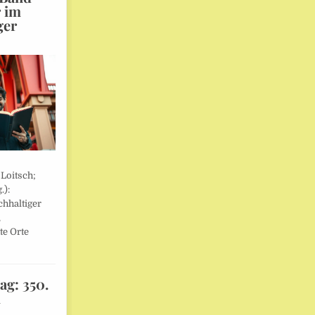
r im
ger
 Loitsch;
.):
hhaltiger
,
te Orte
ag: 350.
l