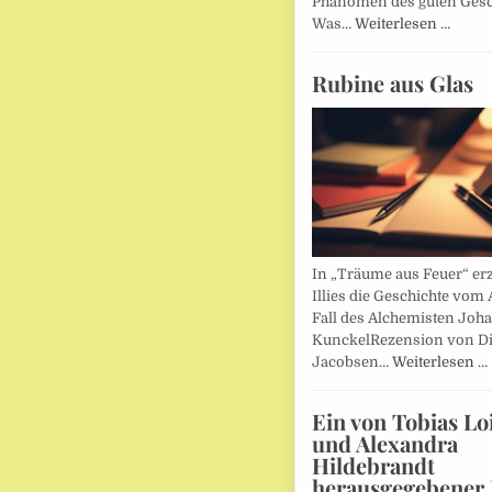
Phänomen des guten Ges
Was…
Weiterlesen …
Rubine aus Glas
In „Träume aus Feuer“ erz
Illies die Geschichte vom 
Fall des Alchemisten Joh
KunckelRezension von D
Jacobsen…
Weiterlesen …
Ein von Tobias Lo
und Alexandra
Hildebrandt
herausgegebener