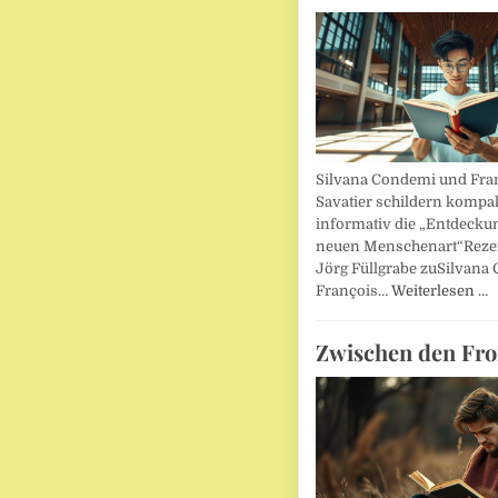
Silvana Condemi und Fra
Savatier schildern kompa
informativ die „Entdecku
neuen Menschenart“Reze
Jörg Füllgrabe zuSilvana
François…
Weiterlesen …
Zwischen den Fro