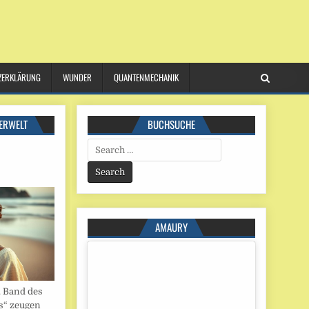
ZERKLÄRUNG
WUNDER
QUANTENMECHANIK
ERWELT
BUCHSUCHE
Search
for:
AMAURY
. Band des
s“ zeugen