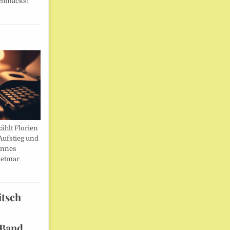
chmacks:
ählt Florien
Aufstieg und
annes
ietmar
itsch
 Band