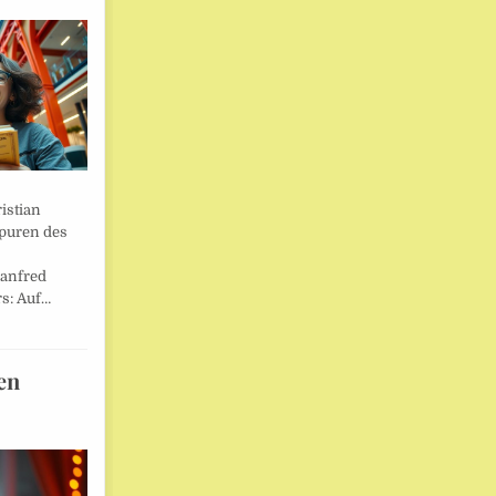
istian
Spuren des
anfred
s: Auf…
en