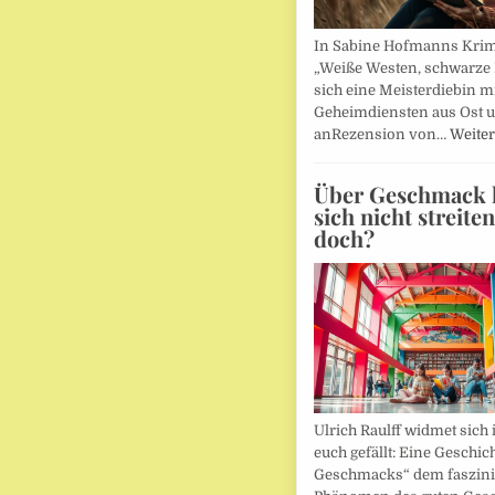
In Sabine Hofmanns Kri
„Weiße Westen, schwarze 
sich eine Meisterdiebin m
Geheimdiensten aus Ost 
anRezension von…
Weiter
Über Geschmack l
sich nicht streite
doch?
Ulrich Raulff widmet sich 
euch gefällt: Eine Geschic
Geschmacks“ dem faszin