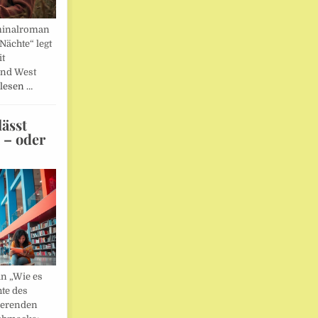
minalroman
Nächte“ legt
it
und West
lesen …
ässt
n – oder
in „Wie es
hte des
ierenden