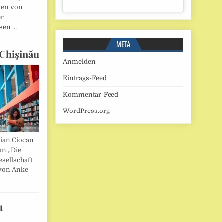
ten von
er
esen …
META
Chişinău
Anmelden
Eintrags-Feed
Kommentar-Feed
WordPress.org
lian Ciocan
an „Die
esellschaft
von Anke
u