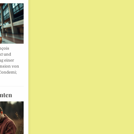
nçois
kt und
ng einer
nsion von
 Condemi;
nten