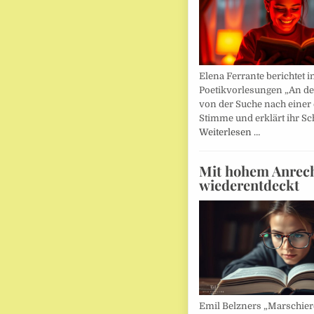
Elena Ferrante berichtet i
Poetikvorlesungen „An d
von der Suche nach einer
Stimme und erklärt ihr Sc
Weiterlesen …
Mit hohem Anrec
wiederentdeckt
Emil Belzners „Marschier