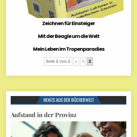
Zeichnen für Einsteiger
Mit der Beagle um die Welt
Mein Leben im Tropenparadies
Seite 2 von 2
«
1
2
NEWZS AUS DER BÜCHERWELT
Aufstand in der Provinz