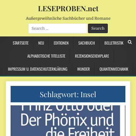
LESEPROBEN.net
Außergewöhnliche Sachbücher und Romane
Search
for:
STARTSEITE
NEU
EDITIONEN
SACHBUCH
BELLETRISTIK
ALPHABETISCHE TITELLISTE
REZENSIONSEXEMPLARE
IMPRESSUM U. DATENSCHUTZERKLÄRUNG
WUNDER
QUANTENMECHANIK
Schlagwort:
Insel