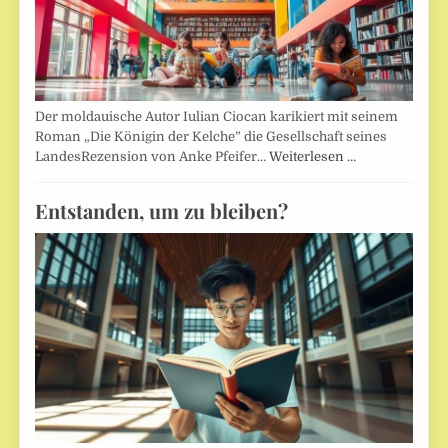
Der moldauische Autor Iulian Ciocan karikiert mit seinem
Roman „Die Königin der Kelche” die Gesellschaft seines
LandesRezension von Anke Pfeifer…
Weiterlesen …
Entstanden, um zu bleiben?