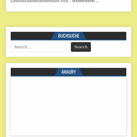
GesellschaftenRezension von…
Weiterlesen …
BUCHSUCHE
Search
for:
AMAURY