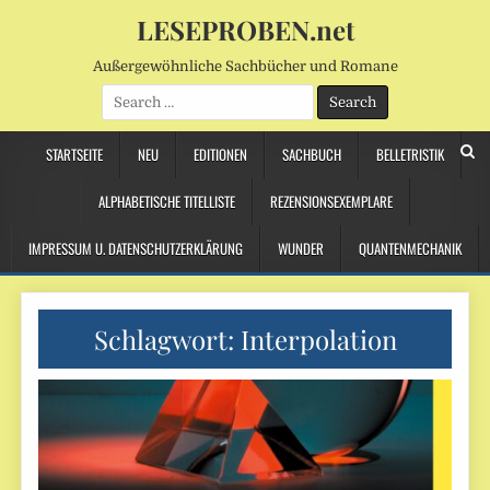
LESEPROBEN.net
Außergewöhnliche Sachbücher und Romane
Search
for:
STARTSEITE
NEU
EDITIONEN
SACHBUCH
BELLETRISTIK
ALPHABETISCHE TITELLISTE
REZENSIONSEXEMPLARE
IMPRESSUM U. DATENSCHUTZERKLÄRUNG
WUNDER
QUANTENMECHANIK
Schlagwort:
Interpolation