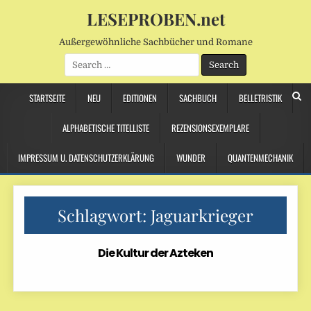
LESEPROBEN.net
Außergewöhnliche Sachbücher und Romane
Search
for:
STARTSEITE
NEU
EDITIONEN
SACHBUCH
BELLETRISTIK
ALPHABETISCHE TITELLISTE
REZENSIONSEXEMPLARE
IMPRESSUM U. DATENSCHUTZERKLÄRUNG
WUNDER
QUANTENMECHANIK
Schlagwort:
Jaguarkrieger
Die Kultur der Azteken