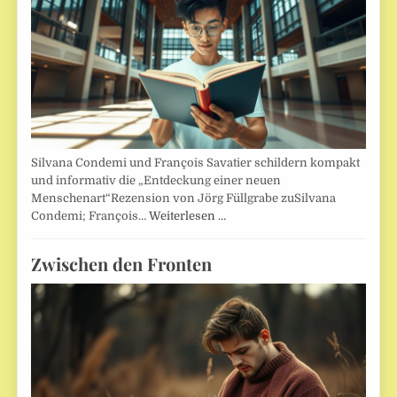
Silvana Condemi und François Savatier schildern kompakt
und informativ die „Entdeckung einer neuen
Menschenart“Rezension von Jörg Füllgrabe zuSilvana
Condemi; François…
Weiterlesen …
Zwischen den Fronten