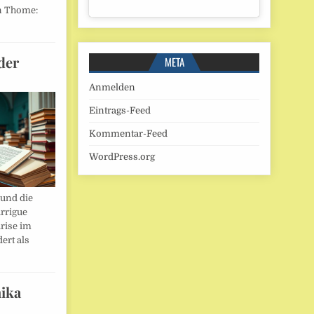
n Thome:
der
META
Anmelden
Eintrags-Feed
Kommentar-Feed
WordPress.org
und die
rrigue
rise im
ert als
ika