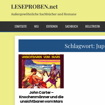
LESEPROBEN.net
Außergewöhnliche Sachbücher und Romane
STARTSEITE
NEU
EDITIONEN
SACHBUCH
BELLETRISTIK
Schlagwort:
Jup
John Carter –
Knochenmänner und die
unsichtbaren vom Mars