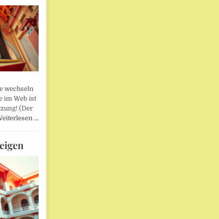
lle wechseln
e im Web ist
tzung! (Der
eiterlesen …
eigen