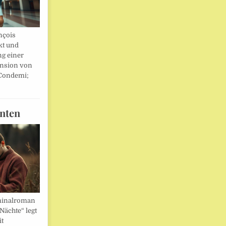
nçois
kt und
ng einer
nsion von
 Condemi;
nten
minalroman
Nächte“ legt
it