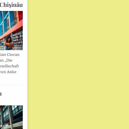
Chişinău
lian Ciocan
an „Die
esellschaft
von Anke
u