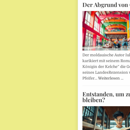
Der Abgrund von 
Der moldauische Autor Iu
karikiert mit seinem Rom
Königin der Kelche” die G
seines LandesRezension 
Pfeifer…
Weiterlesen …
Entstanden, um z
bleiben?