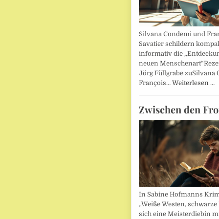
Silvana Condemi und Fra
Savatier schildern kompa
informativ die „Entdecku
neuen Menschenart“Reze
Jörg Füllgrabe zuSilvana
François…
Weiterlesen …
Zwischen den Fro
In Sabine Hofmanns Kri
„Weiße Westen, schwarze 
sich eine Meisterdiebin m