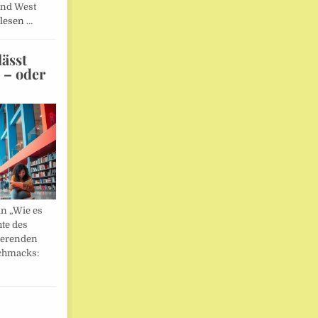
und West
lesen …
ässt
n – oder
in „Wie es
hte des
ierenden
chmacks: