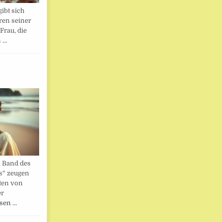
ibt sich
ren seiner
Frau, die
n …
. Band des
s“ zeugen
ten von
er
esen …