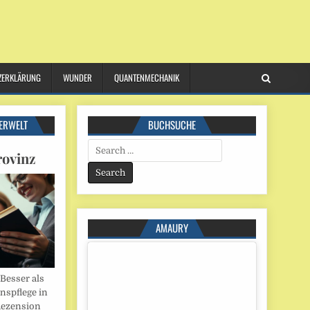
ZERKLÄRUNG
WUNDER
QUANTENMECHANIK
ERWELT
BUCHSUCHE
Search
rovinz
for:
AMAURY
esser als
onspflege in
Rezension