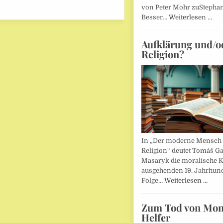
von Peter Mohr zuStepha
Besser…
Weiterlesen …
Aufklärung und/o
Religion?
In „Der moderne Mensch 
Religion“ deutet Tomáš Ga
Masaryk die moralische K
ausgehenden 19. Jahrhund
Folge…
Weiterlesen …
Zum Tod von Mon
Helfer