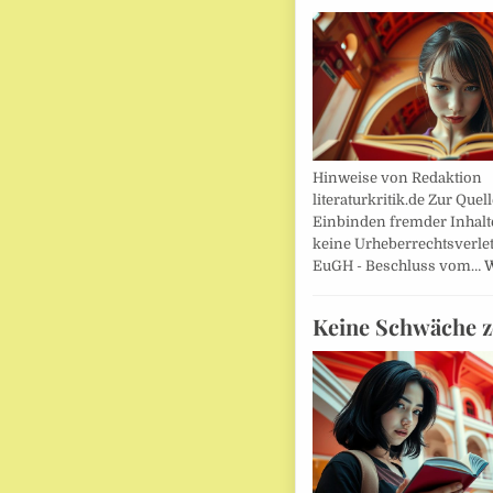
Hinweise von Redaktion
literaturkritik.de Zur Que
Einbinden fremder Inhalt
keine Urheberrechtsverle
EuGH - Beschluss vom…
W
Keine Schwäche z