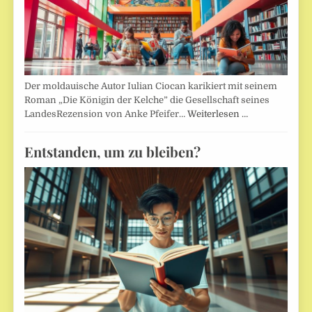
Der moldauische Autor Iulian Ciocan karikiert mit seinem
Roman „Die Königin der Kelche” die Gesellschaft seines
LandesRezension von Anke Pfeifer…
Weiterlesen …
Entstanden, um zu bleiben?