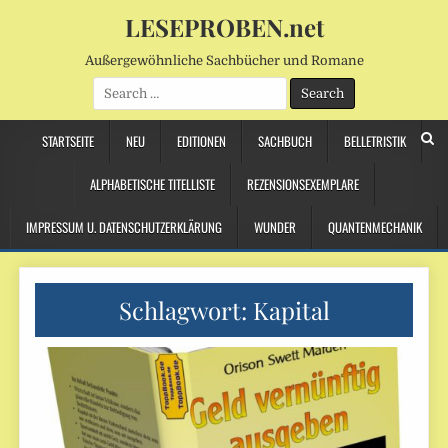
LESEPROBEN.net
Außergewöhnliche Sachbücher und Romane
Search
for:
STARTSEITE
NEU
EDITIONEN
SACHBUCH
BELLETRISTIK
ALPHABETISCHE TITELLISTE
REZENSIONSEXEMPLARE
IMPRESSUM U. DATENSCHUTZERKLÄRUNG
WUNDER
QUANTENMECHANIK
Schlagwort:
Kapital